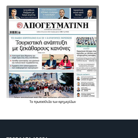
Τα
πρωτοσέλιδα
των
εφημερίδων