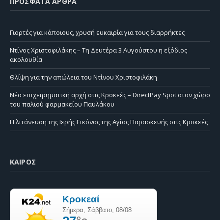
ΠΡΌΣΦΑΤΑ ΆΡΘΡΑ
Γιορτές για κάποιους, χρυσή ευκαιρία για τους διαρρήκτες
Ντίνος Χριστοφιλάκης – Τη Δευτέρα 3 Αυγούστου η εξόδιος
ακολουθία
Θλίψη για την απώλεια του Ντίνου Χριστοφιλάκη
Νέα επιχειρηματική αρχή στις Κροκεές – DirectPay Spot στον χώρο
του παλιού φαρμακείου Παυλάκου
Η λιτάνευση της Ιερής Εικόνας της Αγίας Παρασκευής στις Κροκεές
ΚΑΙΡΌΣ