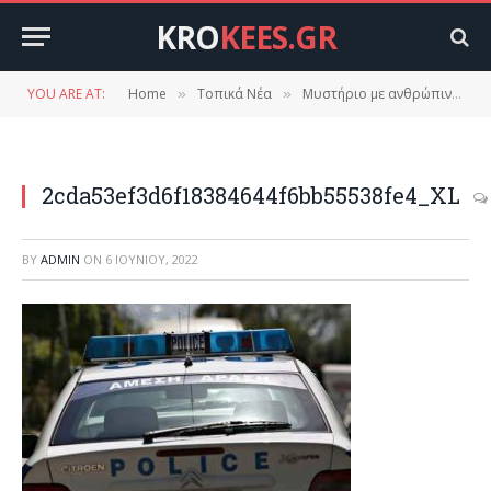
KRO
KEES.GR
YOU ARE AT:
Home
Τοπικά Νέα
Μυστήριο με ανθρώπινα οστά στο Δαφνί Εντοπίστηκαν τυχαία πλησίον του εθνικού δρόμου – Ανοίγουν υποθέσεις αγνοούμενων
»
»
2cda53ef3d6f18384644f6bb55538fe4_XL
BY
ADMIN
ON
6 ΙΟΥΝΊΟΥ, 2022