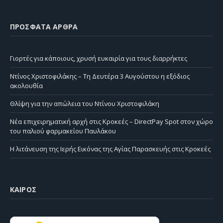
ΠΡΌΣΦΑΤΑ ΆΡΘΡΑ
Γιορτές για κάποιους, χρυσή ευκαιρία για τους διαρρήκτες
Ντίνος Χριστοφιλάκης – Τη Δευτέρα 3 Αυγούστου η εξόδιος
ακολουθία
Θλίψη για την απώλεια του Ντίνου Χριστοφιλάκη
Νέα επιχειρηματική αρχή στις Κροκεές – DirectPay Spot στον χώρο
του παλιού φαρμακείου Παυλάκου
Η λιτάνευση της Ιερής Εικόνας της Αγίας Παρασκευής στις Κροκεές
ΚΑΙΡΌΣ