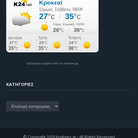
πρόγνωση καιρού από το weather.gr
KΑΤΗΓΟΡΊΕΣ
Kατηγορίες
© Copyright 2020 krokees.gr - All Rights Reserved