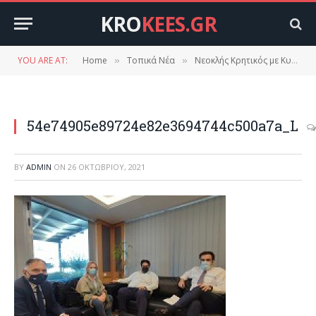
KRO
KEES.GR
YOU ARE AT:
Home
Τοπικά Νέα
Νεοκλής Κρητικός με Κυριάκο Πιερρακάκη και Θοδωρή Λιβάνιο: «Σε πρώτο πλάνο τοπικά θέματα της Λακωνίας»
»
»
54e74905e89724e82e3694744c500a7a_L
BY
ADMIN
ON
26 ΟΚΤΩΒΡΊΟΥ, 2021