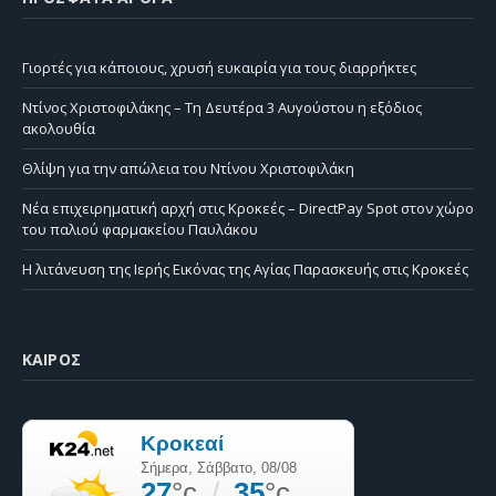
Γιορτές για κάποιους, χρυσή ευκαιρία για τους διαρρήκτες
Ντίνος Χριστοφιλάκης – Τη Δευτέρα 3 Αυγούστου η εξόδιος
ακολουθία
Θλίψη για την απώλεια του Ντίνου Χριστοφιλάκη
Νέα επιχειρηματική αρχή στις Κροκεές – DirectPay Spot στον χώρο
του παλιού φαρμακείου Παυλάκου
Η λιτάνευση της Ιερής Εικόνας της Αγίας Παρασκευής στις Κροκεές
ΚΑΙΡΌΣ