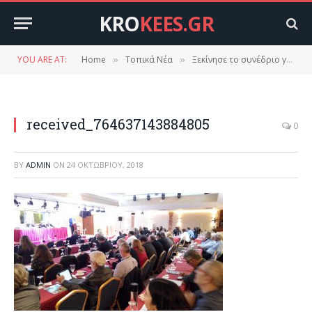
KRO
KEES.GR
YOU ARE AT:
Home
Τοπικά Νέα
Ξεκίνησε το συνέδριο για το:”ΕΘΝΙΚΟ ΣΧΕΔΙΟ ΔΙΑΧΕΙΡΙΣΗΣ ΑΠΟΒΛΗΤΩΝ (ΕΣΔΑ)
»
»
received_764637143884805
0
BY
ADMIN
ON
24 ΟΚΤΩΒΡΊΟΥ, 2018