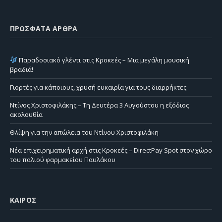
ΠΡΌΣΦΑΤΑ ΆΡΘΡΑ
Παραδοσιακό γλέντι στις Κροκεές – Μια μεγάλη μουσική
βραδιά!
Γιορτές για κάποιους, χρυσή ευκαιρία για τους διαρρήκτες
Ντίνος Χριστοφιλάκης – Τη Δευτέρα 3 Αυγούστου η εξόδιος
ακολουθία
Θλίψη για την απώλεια του Ντίνου Χριστοφιλάκη
Νέα επιχειρηματική αρχή στις Κροκεές – DirectPay Spot στον χώρο
του παλιού φαρμακείου Παυλάκου
ΚΑΙΡΌΣ