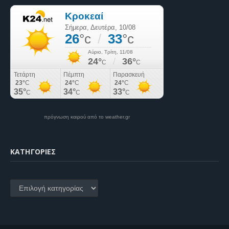
πρόγνωση καιρού από το weather.gr
KΑΤΗΓΟΡΊΕΣ
Kατηγορίες