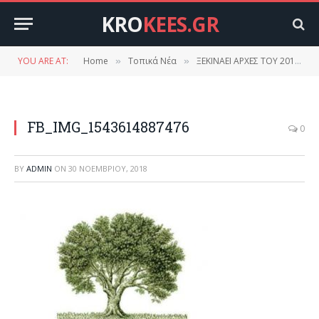
KRO
KEES.GR
YOU ARE AT:
Home
Τοπικά Νέα
ΞΕΚΙΝΑΕΙ ΑΡΧΕΣ ΤΟΥ 2019 ΤΟ ΚΤΗΜΑΤΟΛΟΓΙΟ Στις Κροκεές για τον Δήμο Ευρώτα….και άλλες περιοχές
»
»
FB_IMG_1543614887476
0
BY
ADMIN
ON
30 ΝΟΕΜΒΡΊΟΥ, 2018