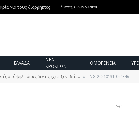
Πέμπτη, 6 Αυγούστου
ιρία για τους διαρρήκτες
ΝΕΑ
ΕΛΛΑΔΑ
ΟΜΟΓΕΝΕΙΑ
ΥΓΕ
ΚΡΟΚΕΩΝ
κεές από ψηλά όπως δεν τις έχετε ξαναδεί…..
IMG_20210131_064346
»
0