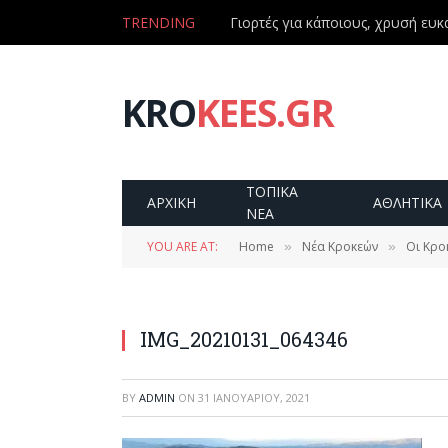
TRENDING
Γιορτές για κάποιους, χρυσή ευκα
KRO
KEES.GR
ΤΟΠΙΚΑ
ΑΡΧΙΚΗ
ΑΘΛΗΤΙΚΑ
ΝΕΑ
YOU ARE AT:
Home
Νέα Κροκεών
Οι Κρο
»
»
IMG_20210131_064346
BY
ADMIN
ON
31 ΙΑΝΟΥΑΡΊΟΥ, 2021