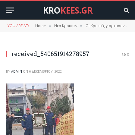
KRO
KEES.GR
YOU ARE AT:
Home
Νέα Κροκεών
Οι Κροκεές γιόρτασαν τον πολιούχο τους Άγιο Νικόλαο.
»
»
received_540651914278957
0
BY
ADMIN
ON
6 ΔΕΚΕΜΒΡΊΟΥ, 2022