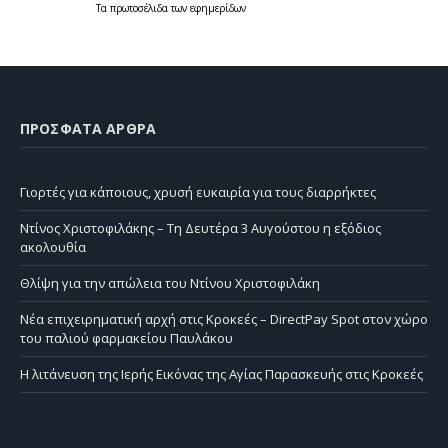
Τα
πρωτοσέλιδα
των
εφημερίδων
ΠΡΌΣΦΑΤΑ ΆΡΘΡΑ
Γιορτές για κάποιους, χρυσή ευκαιρία για τους διαρρήκτες
Ντίνος Χριστοφιλάκης – Τη Δευτέρα 3 Αυγούστου η εξόδιος
ακολουθία
Θλίψη για την απώλεια του Ντίνου Χριστοφιλάκη
Νέα επιχειρηματική αρχή στις Κροκεές – DirectPay Spot στον χώρο
του παλιού φαρμακείου Παυλάκου
Η λιτάνευση της Ιερής Εικόνας της Αγίας Παρασκευής στις Κροκεές