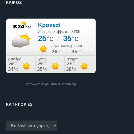
ΚΑΙΡΌΣ
πρόγνωση καιρού από το weather.gr
KΑΤΗΓΟΡΊΕΣ
Kατηγορίες