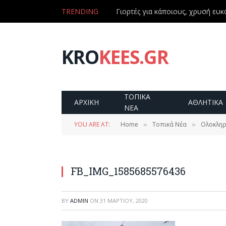
TRENDING
Γιορτές για κάποιους, χρυσή ευκα
KRO
KEES.GR
ΤΟΠΙΚΑ
ΑΡΧΙΚΗ
ΑΘΛΗΤΙΚΑ
ΝΕΑ
YOU ARE AT:
Home
Τοπικά Νέα
Ολοκληρ
»
»
FB_IMG_1585685576436
BY
ADMIN
ON
31 ΜΑΡΤΊΟΥ, 2020