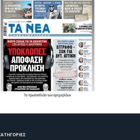
Τα
πρωτοσέλιδα
των
εφημερίδων
KΑΤΗΓΟΡΊΕΣ