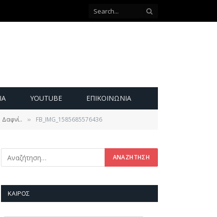
ΙΑ
YOUTUBE
ΕΠΙΚΟΙΝΩΝΊΑ
 Δαφνί..
FB_IMG_1585685576436
»
ΚΑΙΡΌΣ