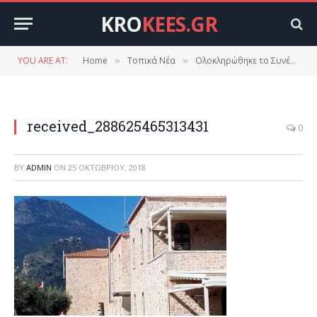
KRO
KEES.GR
YOU ARE AT:
Home
Τοπικά Νέα
Ολοκληρώθηκε το Συνέδριο για την Διαχείριση των απορριμμάτων.
»
»
received_288625465313431
0
BY
ADMIN
ON
25 ΟΚΤΩΒΡΊΟΥ, 2018