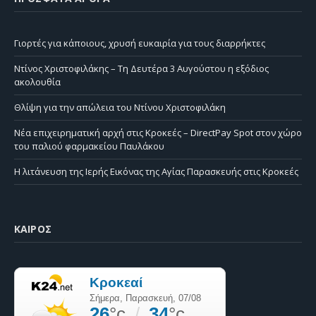
Γιορτές για κάποιους, χρυσή ευκαιρία για τους διαρρήκτες
Ντίνος Χριστοφιλάκης – Τη Δευτέρα 3 Αυγούστου η εξόδιος
ακολουθία
Θλίψη για την απώλεια του Ντίνου Χριστοφιλάκη
Νέα επιχειρηματική αρχή στις Κροκεές – DirectPay Spot στον χώρο
του παλιού φαρμακείου Παυλάκου
Η λιτάνευση της Ιερής Εικόνας της Αγίας Παρασκευής στις Κροκεές
ΚΑΙΡΌΣ