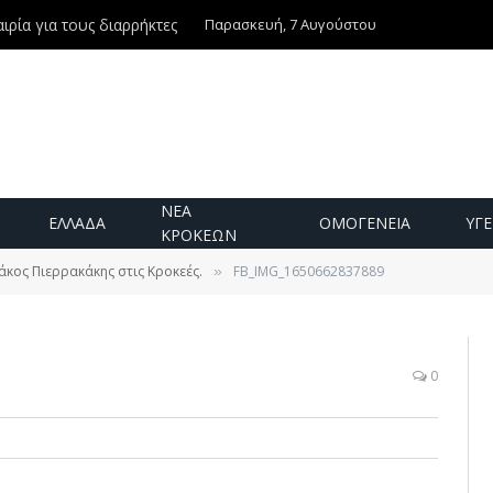
Παρασκευή, 7 Αυγούστου
ιρία για τους διαρρήκτες
ΝΕΑ
ΕΛΛΑΔΑ
ΟΜΟΓΕΝΕΙΑ
ΥΓΕ
ΚΡΟΚΕΩΝ
άκος Πιερρακάκης στις Κροκεές.
FB_IMG_1650662837889
»
0