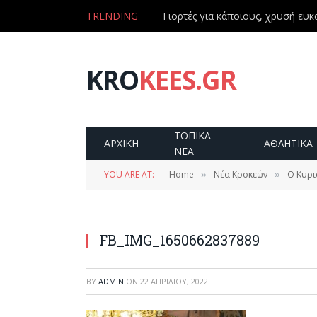
TRENDING
Γιορτές για κάποιους, χρυσή ευκα
KRO
KEES.GR
ΤΟΠΙΚΑ
ΑΡΧΙΚΗ
ΑΘΛΗΤΙΚΑ
ΝΕΑ
YOU ARE AT:
Home
Νέα Κροκεών
Ο Κυρι
»
»
FB_IMG_1650662837889
BY
ADMIN
ON
22 ΑΠΡΙΛΊΟΥ, 2022