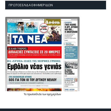
ΠΡΩΤΟΣΈΛΙΔΑ ΕΦΗΜΕΡΊΔΩΝ
Τα
πρωτοσέλιδα
των
εφημερίδων