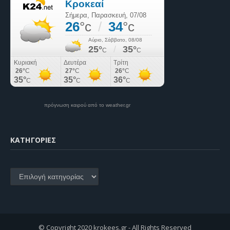
πρόγνωση καιρού από το weather.gr
KΑΤΗΓΟΡΊΕΣ
Kατηγορίες
© Copyright 2020 krokees.gr - All Rights Reserved