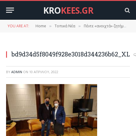
KRO
KEES.GR
YOU ARE AT:
Home
Τοπικά Νέα
Πέντε «ανοιχτά» ζητήματα της Λακωνίας έθεσε ο Κρητικός στη Μενδώνη
»
»
bd9d34d5f8049f928e3018d344236b62_XL
BY
ADMIN
ON
10 ΑΠΡΙΛΊΟΥ, 2022