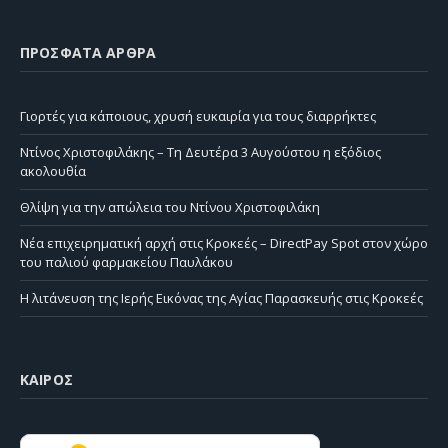
ΠΡΌΣΦΑΤΑ ΆΡΘΡΑ
Γιορτές για κάποιους, χρυσή ευκαιρία για τους διαρρήκτες
Ντίνος Χριστοφιλάκης – Τη Δευτέρα 3 Αυγούστου η εξόδιος
ακολουθία
Θλίψη για την απώλεια του Ντίνου Χριστοφιλάκη
Νέα επιχειρηματική αρχή στις Κροκεές – DirectPay Spot στον χώρο
του παλιού φαρμακείου Παυλάκου
Η λιτάνευση της Ιερής Εικόνας της Αγίας Παρασκευής στις Κροκεές
ΚΑΙΡΌΣ