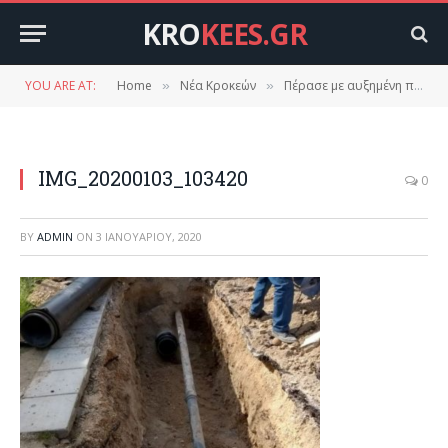
KRO
KEES.GR
YOU ARE AT:
Home
Νέα Κροκεών
Πέρασε με αυξημένη πλειοψηφία η αντικατάσταση του δικτύου της ύδρευσης Κροκεών.
»
»
IMG_20200103_103420
0
BY
ADMIN
ON
3 ΙΑΝΟΥΑΡΊΟΥ, 2020