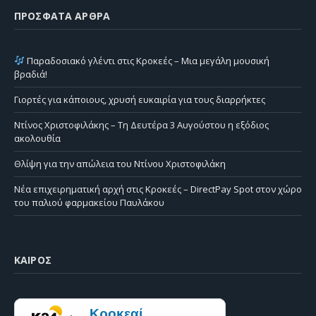
ΠΡΌΣΦΑΤΑ ΆΡΘΡΑ
Παραδοσιακό γλέντι στις Κροκεές – Μια μεγάλη μουσική
βραδιά!
Γιορτές για κάποιους, χρυσή ευκαιρία για τους διαρρήκτες
Ντίνος Χριστοφιλάκης – Τη Δευτέρα 3 Αυγούστου η εξόδιος
ακολουθία
Θλίψη για την απώλεια του Ντίνου Χριστοφιλάκη
Νέα επιχειρηματική αρχή στις Κροκεές – DirectPay Spot στον χώρο
του παλιού φαρμακείου Παυλάκου
ΚΑΙΡΌΣ