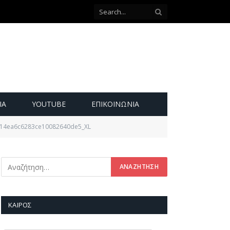
ΙΑ
YOUTUBE
ΕΠΙΚΟΙΝΩΝΊΑ
14ea6c6283ce10082640de5_XL
ΚΑΙΡΌΣ