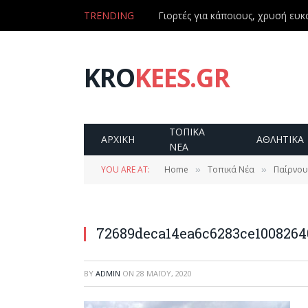
TRENDING
Γιορτές για κάποιους, χρυσή ευκα
KRO
KEES.GR
ΤΟΠΙΚΑ
ΑΡΧΙΚΗ
ΑΘΛΗΤΙΚΑ
ΝΕΑ
YOU ARE AT:
Home
Τοπικά Νέα
Παίρνουν
»
»
72689deca14ea6c6283ce100826
BY
ADMIN
ON
28 ΜΑΪ́ΟΥ, 2020