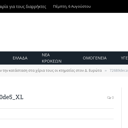
Πέμπτη, 6 Αυγούστου
ιρία για τους διαρρήκτες
ΝΕΑ
ΕΛΛΑΔΑ
ΟΜΟΓΕΝΕΙΑ
ΥΓΕ
ΚΡΟΚΕΩΝ
 την κατάσταση στα χέρια τους οι κτηματίες στον Δ. Ευρώτα
72689deca
»
40de5_XL
0