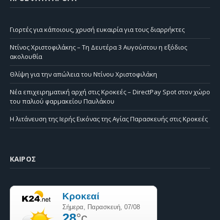
Γιορτές για κάποιους, χρυσή ευκαιρία για τους διαρρήκτες
Ντίνος Χριστοφιλάκης – Τη Δευτέρα 3 Αυγούστου η εξόδιος
ακολουθία
Θλίψη για την απώλεια του Ντίνου Χριστοφιλάκη
Νέα επιχειρηματική αρχή στις Κροκεές – DirectPay Spot στον χώρο
του παλιού φαρμακείου Παυλάκου
Η λιτάνευση της Ιερής Εικόνας της Αγίας Παρασκευής στις Κροκεές
ΚΑΙΡΌΣ