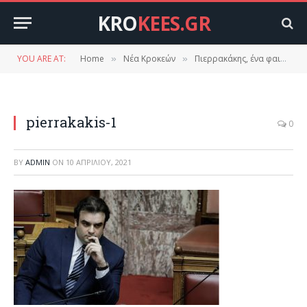
KRO
KEES.GR
YOU ARE AT:
Home
Νέα Κροκεών
Πιερρακάκης, ένα φαινόμενο που ζηλεύουν όλα τα κόμματα.
»
»
pierrakakis-1
0
BY
ADMIN
ON
10 ΑΠΡΙΛΊΟΥ, 2021