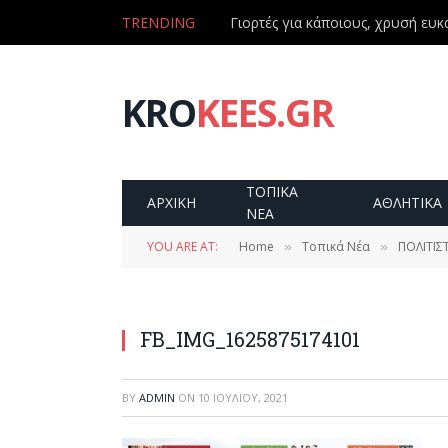
TRENDING
Γιορτές για κάποιους, χρυσή ευκα
KRO
KEES.GR
ΤΟΠΙΚΑ
ΑΡΧΙΚΗ
ΑΘΛΗΤΙΚΑ
ΝΕΑ
YOU ARE AT:
Home
Τοπικά Νέα
ΠΟΛΙΤΙΣ
»
»
FB_IMG_1625875174101
BY
ADMIN
ON
10 ΙΟΥΛΊΟΥ, 2021