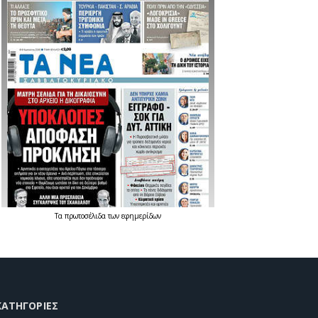
Τα
πρωτοσέλιδα
των
εφημερίδων
KΑΤΗΓΟΡΊΕΣ