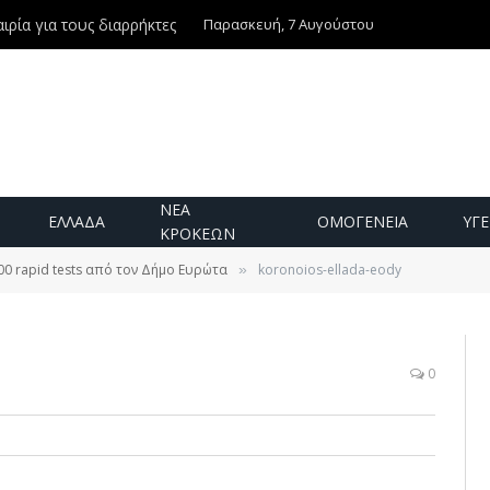
Παρασκευή, 7 Αυγούστου
ιρία για τους διαρρήκτες
ΝΕΑ
ΕΛΛΑΔΑ
ΟΜΟΓΕΝΕΙΑ
ΥΓΕ
ΚΡΟΚΕΩΝ
00 rapid tests από τον Δήμο Ευρώτα
koronoios-ellada-eody
»
0