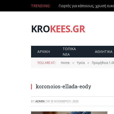
TRENDING
Γιορτές για κάποιους, χρυσή ευκα
KRO
KEES.GR
ΤΟΠΙΚΑ
ΑΡΧΙΚΗ
ΑΘΛΗΤΙΚΑ
ΝΕΑ
YOU ARE AT:
Home
Υγεία
Προμήθεια 1.0
»
»
koronoios-ellada-eody
BY
ADMIN
ON
18 ΝΟΕΜΒΡΊΟΥ, 2020