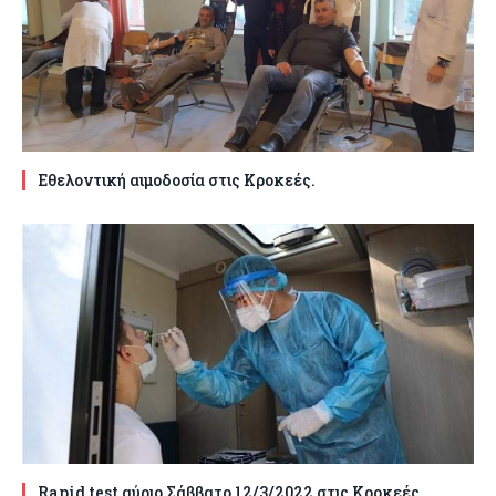
Εθελοντική αιμοδοσία στις Κροκεές.
Rapid test αύριο Σάββατο 12/3/2022 στις Κροκεές