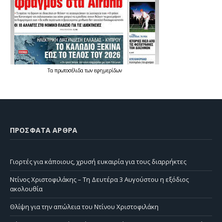
Τα
πρωτοσέλιδα
των
εφημερίδων
ΠΡΌΣΦΑΤΑ ΆΡΘΡΑ
Γιορτές για κάποιους, χρυσή ευκαιρία για τους διαρρήκτες
Ντίνος Χριστοφιλάκης – Τη Δευτέρα 3 Αυγούστου η εξόδιος
ακολουθία
Θλίψη για την απώλεια του Ντίνου Χριστοφιλάκη