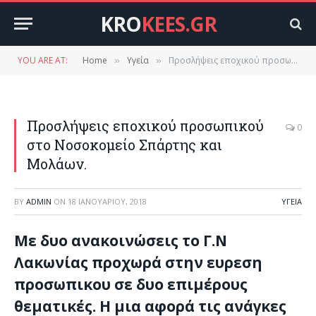
KRO
KEES.GR
YOU ARE AT:
Home
Υγεία
Προσλήψεις εποχικού προσωπικού στο Νοσοκομείο Σπάρτης και Μολάων.
»
»
Προσλήψεις εποχικού προσωπικού
0
στο Νοσοκομείο Σπάρτης και
Μολάων.
BY
ADMIN
ON
18 ΙΑΝΟΥΑΡΊΟΥ, 2018
ΥΓΕΊΑ
Με δυο ανακοινώσεις το Γ.Ν
Λακωνίας προχωρά στην ευρεση
προσωπικου σε δυο επιμέρους
θεματικές. Η μια αφορά τις ανάγκες