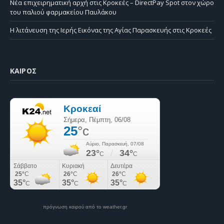
Νέα επιχειρηματική αρχή στις Κροκεές – DirectPay Spot στον χώρο
του παλιού φαρμακείου Παυλάκου
Η λιτάνευση της Ιερής Εικόνας της Αγίας Παρασκευής στις Κροκεές
ΚΑΙΡΌΣ
πρόγνωση καιρού από το weather.gr