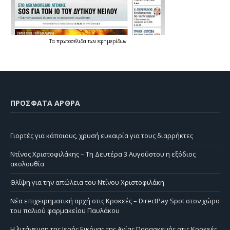
Τα
πρωτοσέλιδα
των
εφημερίδων
ΠΡΌΣΦΑΤΑ ΆΡΘΡΑ
Γιορτές για κάποιους, χρυσή ευκαιρία για τους διαρρήκτες
Ντίνος Χριστοφιλάκης – Τη Δευτέρα 3 Αυγούστου η εξόδιος
ακολουθία
Θλίψη για την απώλεια του Ντίνου Χριστοφιλάκη
Νέα επιχειρηματική αρχή στις Κροκεές – DirectPay Spot στον χώρο
του παλιού φαρμακείου Παυλάκου
Η λιτάνευση της Ιερής Εικόνας της Αγίας Παρασκευής στις Κροκεές