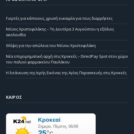
Γιορτές για κάποιους, χρυσή ευκαιρία για τους διαρρήκτες
Ντίνος Χριστοφιλάκης – Τη Δευτέρα 3 Αυγούστου η εξόδιος
ακολουθία
Θλίψη για την απώλεια του Ντίνου Χριστοφιλάκη
Νέα επιχειρηματική αρχή στις Κροκεές – DirectPay Spot στον χώρο
του παλιού φαρμακείου Παυλάκου
Η λιτάνευση της Ιερής Εικόνας της Αγίας Παρασκευής στις Κροκεές
ΚΑΙΡΌΣ