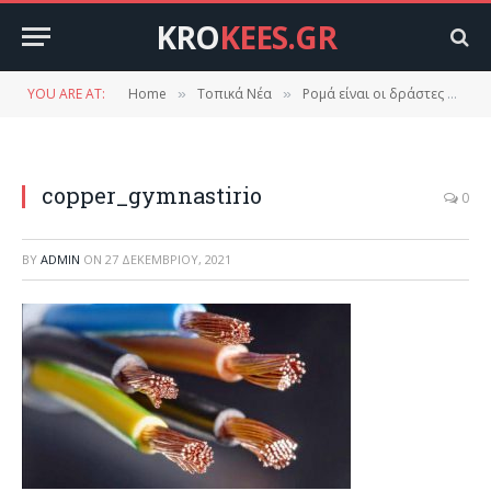
KRO
KEES.GR
YOU ARE AT:
Home
Τοπικά Νέα
Ρομά είναι οι δράστες δολιοφθοράς στον δήμο Ευρώτα.
»
»
copper_gymnastirio
0
BY
ADMIN
ON
27 ΔΕΚΕΜΒΡΊΟΥ, 2021