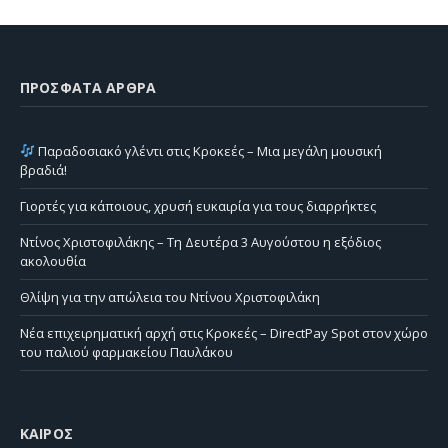
ΠΡΌΣΦΑΤΑ ΆΡΘΡΑ
Παραδοσιακό γλέντι στις Κροκεές – Μια μεγάλη μουσική
βραδιά!
Γιορτές για κάποιους, χρυσή ευκαιρία για τους διαρρήκτες
Ντίνος Χριστοφιλάκης – Τη Δευτέρα 3 Αυγούστου η εξόδιος
ακολουθία
Θλίψη για την απώλεια του Ντίνου Χριστοφιλάκη
Νέα επιχειρηματική αρχή στις Κροκεές – DirectPay Spot στον χώρο
του παλιού φαρμακείου Παυλάκου
ΚΑΙΡΌΣ