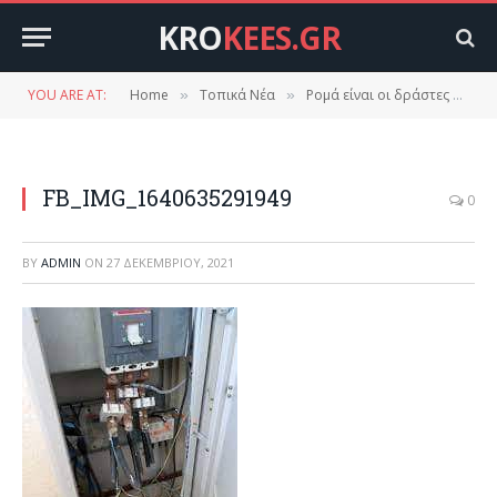
KRO
KEES.GR
YOU ARE AT:
Home
Τοπικά Νέα
Ρομά είναι οι δράστες δολιοφθοράς στον δήμο Ευρώτα.
»
»
FB_IMG_1640635291949
0
BY
ADMIN
ON
27 ΔΕΚΕΜΒΡΊΟΥ, 2021