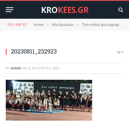
KRO
KEES.GR
YOU ARE AT:
Home
Νέα Κροκεών
“Σαν παλιά φωτογραφία….”Πανδαισία χρωμάτων και χορευτικών επινοήσεων.
»
»
20230811_232923
0
BY
ADMIN
ON
12 ΑΥΓΟΎΣΤΟΥ, 2023