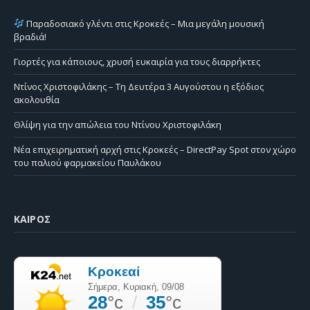
Παραδοσιακό γλέντι στις Κροκεές – Μια μεγάλη μουσική
βραδιά!
Γιορτές για κάποιους, χρυσή ευκαιρία για τους διαρρήκτες
Ντίνος Χριστοφιλάκης – Τη Δευτέρα 3 Αυγούστου η εξόδιος
ακολουθία
Θλίψη για την απώλεια του Ντίνου Χριστοφιλάκη
Νέα επιχειρηματική αρχή στις Κροκεές – DirectPay Spot στον χώρο
του παλιού φαρμακείου Παυλάκου
ΚΑΙΡΌΣ