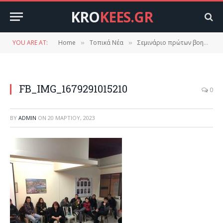
KRO
KEES.GR
YOU ARE AT:
Home
Τοπικά Νέα
Σεμινάριο πρώτων βοηθειών στο Δαφνί.
»
»
FB_IMG_1679291015210
0
BY
ADMIN
ON
20 ΜΑΡΤΊΟΥ, 2023