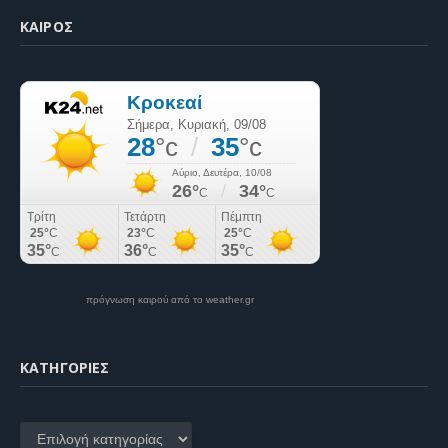
ΚΑΙΡΌΣ
πρόγνωση καιρού από το weather.gr
KΑΤΗΓΟΡΊΕΣ
Kατηγορίες