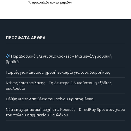
Τα
πρωτοσέλιδα
των
εφημερίδων
ΠΡΌΣΦΑΤΑ ΆΡΘΡΑ
Παραδοσιακό γλέντι στις Κροκεές – Μια μεγάλη μουσική
βραδιά!
Γιορτές για κάποιους, χρυσή ευκαιρία για τους διαρρήκτες
Ντίνος Χριστοφιλάκης – Τη Δευτέρα 3 Αυγούστου η εξόδιος
ακολουθία
Θλίψη για την απώλεια του Ντίνου Χριστοφιλάκη
Νέα επιχειρηματική αρχή στις Κροκεές – DirectPay Spot στον χώρο
του παλιού φαρμακείου Παυλάκου