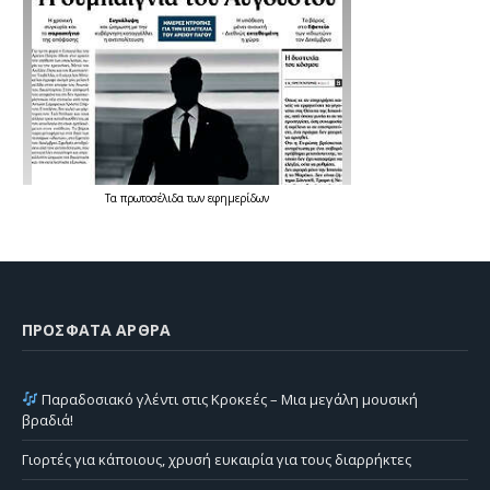
Τα
πρωτοσέλιδα
των
εφημερίδων
ΠΡΌΣΦΑΤΑ ΆΡΘΡΑ
Παραδοσιακό γλέντι στις Κροκεές – Μια μεγάλη μουσική
βραδιά!
Γιορτές για κάποιους, χρυσή ευκαιρία για τους διαρρήκτες