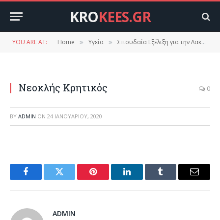
KRO
KEES.GR
YOU ARE AT:
Home
Υγεία
Σπουδαία Εξέλιξη για την Λακωνία
»
»
Νεοκλής Κρητικός
0
BY
ADMIN
ON
24 ΙΑΝΟΥΑΡΊΟΥ, 2020
Facebook
Twitter
Pinterest
LinkedIn
Tumblr
Email
ADMIN