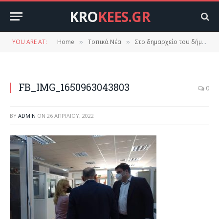
KRO
KEES.GR
YOU ARE AT:
Home
Τοπικά Νέα
Στο δημαρχείο του δήμου Ευρώτα ο Κυριάκος Πιερρακάκης.
»
»
FB_IMG_1650963043803
0
BY
ADMIN
ON
26 ΑΠΡΙΛΊΟΥ, 2022