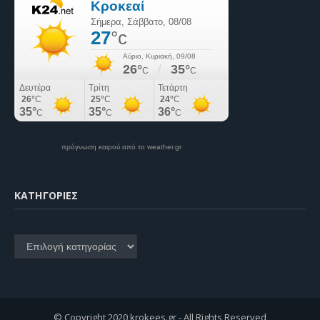
πρόγνωση καιρού από το weather.gr
KΑΤΗΓΟΡΊΕΣ
Kατηγορίες
© Copyright 2020 krokees.gr - All Rights Reserved