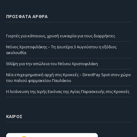
ΠΡΌΣΦΑΤΑ ΆΡΘΡΑ
Γιορτές για κάποιους, χρυσή ευκαιρία για τους διαρρήκτες
Ντίνος Χριστοφιλάκης – Τη Δευτέρα 3 Αυγούστου η εξόδιος
ακολουθία
Θλίψη για την απώλεια του Ντίνου Χριστοφιλάκη
Νέα επιχειρηματική αρχή στις Κροκεές – DirectPay Spot στον χώρο
του παλιού φαρμακείου Παυλάκου
Η λιτάνευση της Ιερής Εικόνας της Αγίας Παρασκευής στις Κροκεές
ΚΑΙΡΌΣ