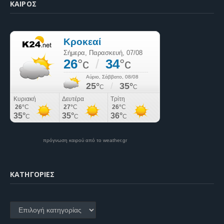
ΚΑΙΡΌΣ
πρόγνωση καιρού από το weather.gr
KΑΤΗΓΟΡΊΕΣ
Kατηγορίες