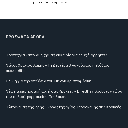
Τα
πρωτοσέλιδα
των
εφημερίδων
ΠΡΌΣΦΑΤΑ ΆΡΘΡΑ
Γιορτές για κάποιους, χρυσή ευκαιρία για τους διαρρήκτες
Ντίνος Χριστοφιλάκης – Τη Δευτέρα 3 Αυγούστου η εξόδιος
ακολουθία
Θλίψη για την απώλεια του Ντίνου Χριστοφιλάκη
Νέα επιχειρηματική αρχή στις Κροκεές – DirectPay Spot στον χώρο
του παλιού φαρμακείου Παυλάκου
Η λιτάνευση της Ιερής Εικόνας της Αγίας Παρασκευής στις Κροκεές