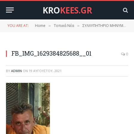
KRO
KEES.GR
YOU ARE AT:
Home
Τοπικά Νέα
ΣΥΛΛΥΠΗΤΗΡΙΟ ΜΗΝΥΜΑ ΔΗΜΟΤΙΚΗΣ ΚΟΙΝΟΤΗΤΑΣ ΣΚΑΛΑΣ ΓΙΑ ΗΛΙΑ ΣΑΡΡΗ
»
»
FB_IMG_1629384825688__01
0
BY
ADMIN
ON
19 ΑΥΓΟΎΣΤΟΥ, 2021