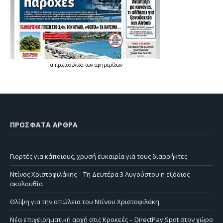
Τα
πρωτοσέλιδα
των
εφημερίδων
ΠΡΌΣΦΑΤΑ ΆΡΘΡΑ
Γιορτές για κάποιους, χρυσή ευκαιρία για τους διαρρήκτες
Ντίνος Χριστοφιλάκης – Τη Δευτέρα 3 Αυγούστου η εξόδιος
ακολουθία
Θλίψη για την απώλεια του Ντίνου Χριστοφιλάκη
Νέα επιχειρηματική αρχή στις Κροκεές – DirectPay Spot στον χώρο