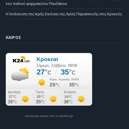
του παλιού φαρμακείου Παυλάκου
Η λιτάνευση της Ιερής Εικόνας της Αγίας Παρασκευής στις Κροκεές
ΚΑΙΡΌΣ
πρόγνωση καιρού από το weather.gr