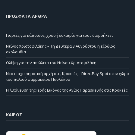
ΠΡΌΣΦΑΤΑ ΆΡΘΡΑ
Γιορτές για κάποιους, χρυσή ευκαιρία για τους διαρρήκτες
Ντίνος Χριστοφιλάκης – Τη Δευτέρα 3 Αυγούστου η εξόδιος
ακολουθία
Θλίψη για την απώλεια του Ντίνου Χριστοφιλάκη
Νέα επιχειρηματική αρχή στις Κροκεές – DirectPay Spot στον χώρο
του παλιού φαρμακείου Παυλάκου
Η λιτάνευση της Ιερής Εικόνας της Αγίας Παρασκευής στις Κροκεές
ΚΑΙΡΌΣ