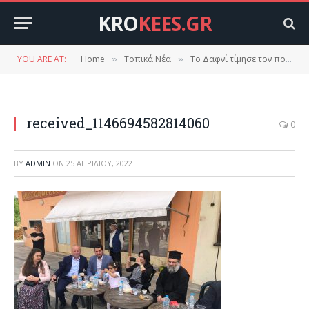
KRO
KEES.GR
YOU ARE AT:
Home
Τοπικά Νέα
Το Δαφνί τίμησε τον πολιούχο του Άγιο Γεώργιο.
»
»
received_1146694582814060
0
BY
ADMIN
ON
25 ΑΠΡΙΛΊΟΥ, 2022