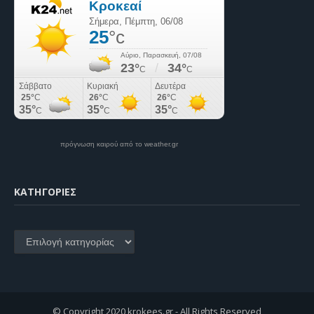
πρόγνωση καιρού από το weather.gr
KΑΤΗΓΟΡΊΕΣ
Kατηγορίες
© Copyright 2020 krokees.gr - All Rights Reserved