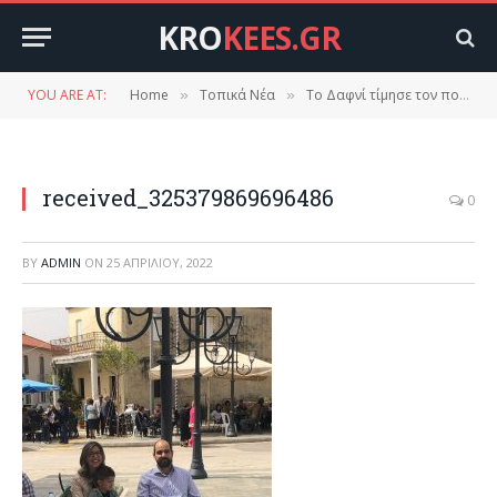
KRO
KEES.GR
YOU ARE AT:
Home
Τοπικά Νέα
Το Δαφνί τίμησε τον πολιούχο του Άγιο Γεώργιο.
»
»
received_325379869696486
0
BY
ADMIN
ON
25 ΑΠΡΙΛΊΟΥ, 2022