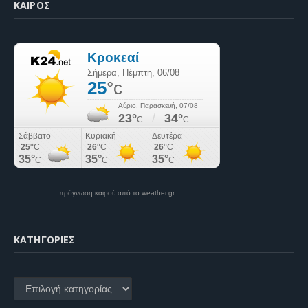
ΚΑΙΡΌΣ
πρόγνωση καιρού από το weather.gr
KΑΤΗΓΟΡΊΕΣ
Kατηγορίες