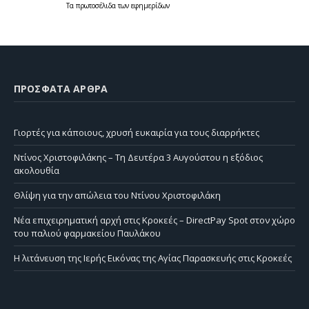
Τα
πρωτοσέλιδα
των
εφημερίδων
ΠΡΌΣΦΑΤΑ ΆΡΘΡΑ
Γιορτές για κάποιους, χρυσή ευκαιρία για τους διαρρήκτες
Ντίνος Χριστοφιλάκης – Τη Δευτέρα 3 Αυγούστου η εξόδιος
ακολουθία
Θλίψη για την απώλεια του Ντίνου Χριστοφιλάκη
Νέα επιχειρηματική αρχή στις Κροκεές – DirectPay Spot στον χώρο
του παλιού φαρμακείου Παυλάκου
Η λιτάνευση της Ιερής Εικόνας της Αγίας Παρασκευής στις Κροκεές