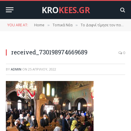
KRO
KEES.GR
YOU ARE AT:
Home
Τοπικά Νέα
Το Δαφνί τίμησε τον πολιούχο του Άγιο Γεώργιο.
»
»
received_730198974669689
0
BY
ADMIN
ON
25 ΑΠΡΙΛΊΟΥ, 2022