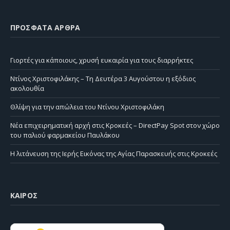
ΠΡΌΣΦΑΤΑ ΆΡΘΡΑ
Γιορτές για κάποιους, χρυσή ευκαιρία για τους διαρρήκτες
Ντίνος Χριστοφιλάκης – Τη Δευτέρα 3 Αυγούστου η εξόδιος
ακολουθία
Θλίψη για την απώλεια του Ντίνου Χριστοφιλάκη
Νέα επιχειρηματική αρχή στις Κροκεές – DirectPay Spot στον χώρο
του παλιού φαρμακείου Παυλάκου
Η λιτάνευση της Ιερής Εικόνας της Αγίας Παρασκευής στις Κροκεές
ΚΑΙΡΌΣ