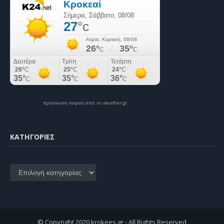
πρόγνωση καιρού από το weather.gr
KΑΤΗΓΟΡΊΕΣ
Kατηγορίες
© Copyright 2020 krokees.gr - All Rights Reserved