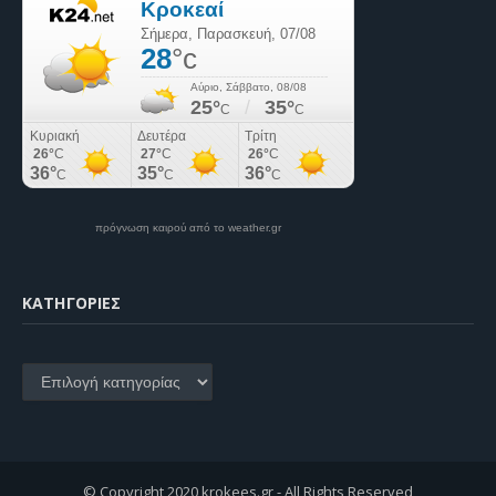
πρόγνωση καιρού από το weather.gr
KΑΤΗΓΟΡΊΕΣ
Kατηγορίες
© Copyright 2020 krokees.gr - All Rights Reserved