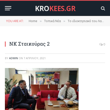
KRO
KEES.GR
YOU ARE AT:
Home
Τοπικά Νέα
Το ιδιοκτησιακό του Λαγίου χρειάζεται επιμονή και υπομονή που ο Νεοκλής Κρητικός διαθέτει.
»
»
ΝΚ Σταικούρας 2
0
BY
ADMIN
ON
7 ΑΠΡΙΛΊΟΥ, 2021