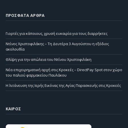
ΠΡΌΣΦΑΤΑ ΆΡΘΡΑ
Γιορτές για κάποιους, χρυσή ευκαιρία για τους διαρρήκτες
Ντίνος Χριστοφιλάκης – Τη Δευτέρα 3 Αυγούστου η εξόδιος
ακολουθία
Θλίψη για την απώλεια του Ντίνου Χριστοφιλάκη
Νέα επιχειρηματική αρχή στις Κροκεές – DirectPay Spot στον χώρο
του παλιού φαρμακείου Παυλάκου
Η λιτάνευση της Ιερής Εικόνας της Αγίας Παρασκευής στις Κροκεές
ΚΑΙΡΌΣ