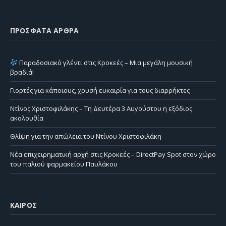
ΠΡΌΣΦΑΤΑ ΆΡΘΡΑ
Παραδοσιακό γλέντι στις Κροκεές – Μια μεγάλη μουσική
βραδιά!
Γιορτές για κάποιους, χρυσή ευκαιρία για τους διαρρήκτες
Ντίνος Χριστοφιλάκης – Τη Δευτέρα 3 Αυγούστου η εξόδιος
ακολουθία
Θλίψη για την απώλεια του Ντίνου Χριστοφιλάκη
Νέα επιχειρηματική αρχή στις Κροκεές – DirectPay Spot στον χώρο
του παλιού φαρμακείου Παυλάκου
ΚΑΙΡΌΣ