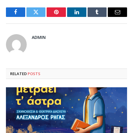
Facebook
Twitter
Pinterest
LinkedIn
Tumblr
Email
ADMIN
RELATED
POSTS