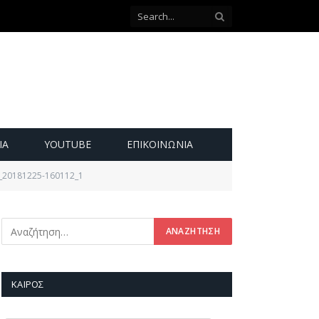
ΙΑ
YOUTUBE
ΕΠΙΚΟΙΝΩΝΊΑ
_20181225-160112_1
ΚΑΙΡΌΣ