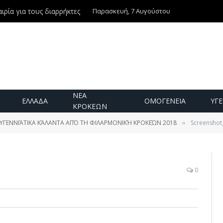
Παρασκευή, 7 Αυγούστου
ιρία για τους διαρρήκτες
ΝΕΑ
ΕΛΛΑΔΑ
ΟΜΟΓΕΝΕΙΑ
ΥΓΕ
ΚΡΟΚΕΩΝ
ΥΓΕΝΝΙΆΤΙΚΑ ΚΆΛΑΝΤΑ ΑΠΌ ΤΗ ΦΙΛΑΡΜΟΝΙΚΉ ΚΡΟΚΕΏΝ 2018
Screenshot
»
0