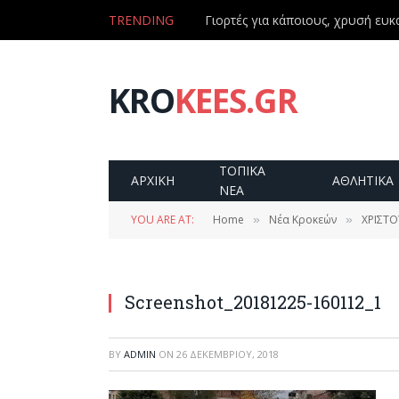
TRENDING
Γιορτές για κάποιους, χρυσή ευκα
KRO
KEES.GR
ΤΟΠΙΚΑ
ΑΡΧΙΚΗ
ΑΘΛΗΤΙΚΑ
ΝΕΑ
YOU ARE AT:
Home
Νέα Κροκεών
ΧΡΙΣΤΟ
»
»
Screenshot_20181225-160112_1
BY
ADMIN
ON
26 ΔΕΚΕΜΒΡΊΟΥ, 2018