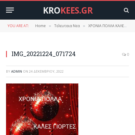
KRO
KEES.GR
YOU ARE AT:
Home
Τελευταια Νεα
ΧΡΟΝΙΑ ΠΟΛΛΑ ΚΑΛΕΣ ΓΙΟΡΤΕΣ.
»
»
IMG_20221224_071724
0
BY
ADMIN
ON
24 ΔΕΚΕΜΒΡΊΟΥ, 2022