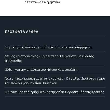
Τα
πρωτοσέλιδα
των
εφημερίδων
ΠΡΌΣΦΑΤΑ ΆΡΘΡΑ
Γιορτές για κάποιους, χρυσή ευκαιρία για τους διαρρήκτες
Ντίνος Χριστοφιλάκης – Τη Δευτέρα 3 Αυγούστου η εξόδιος
ακολουθία
Θλίψη για την απώλεια του Ντίνου Χριστοφιλάκη
Νέα επιχειρηματική αρχή στις Κροκεές – DirectPay Spot στον χώρο
του παλιού φαρμακείου Παυλάκου
Η λιτάνευση της Ιερής Εικόνας της Αγίας Παρασκευής στις Κροκεές