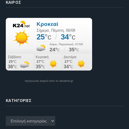
ΚΑΙΡΌΣ
πρόγνωση καιρού από το weather.gr
KΑΤΗΓΟΡΊΕΣ
Kατηγορίες