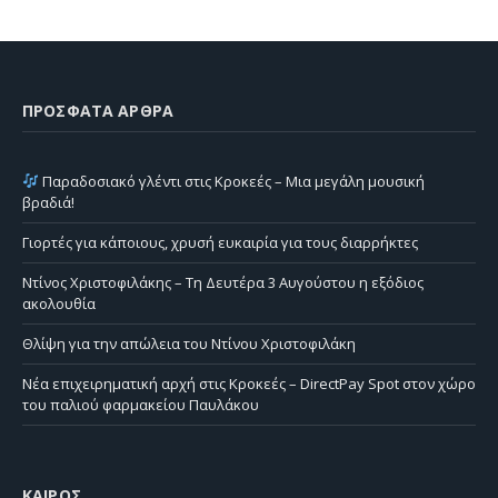
ΠΡΌΣΦΑΤΑ ΆΡΘΡΑ
Παραδοσιακό γλέντι στις Κροκεές – Μια μεγάλη μουσική
βραδιά!
Γιορτές για κάποιους, χρυσή ευκαιρία για τους διαρρήκτες
Ντίνος Χριστοφιλάκης – Τη Δευτέρα 3 Αυγούστου η εξόδιος
ακολουθία
Θλίψη για την απώλεια του Ντίνου Χριστοφιλάκη
Νέα επιχειρηματική αρχή στις Κροκεές – DirectPay Spot στον χώρο
του παλιού φαρμακείου Παυλάκου
ΚΑΙΡΌΣ