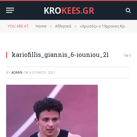
KRO
KEES.GR
YOU ARE AT:
Home
Αθλητικά
«Χρυσός» ο 19χρονος Κροκεάτης Γιάννης Καριοφύλλης στα 200 μέτρα στο Πανελλήνιο Πρωτάθλημα Ανδρών!!!! (βίντεο)
»
»
kariofillis_giannis_6-iouniou_21
0
BY
ADMIN
ON
6 ΙΟΥΝΊΟΥ, 2021