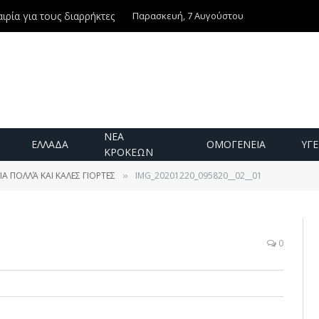
Παρασκευή, 7 Αυγούστου
ιρία για τους διαρρήκτες
ΝΕΑ
ΕΛΛΑΔΑ
ΟΜΟΓΕΝΕΙΑ
ΥΓΕ
ΚΡΟΚΕΩΝ
Α ΠΟΛΛΆ ΚΑΙ ΚΑΛΕΣ ΓΙΟΡΤΕΣ
IMG_20201220_095820__02__01
»
0