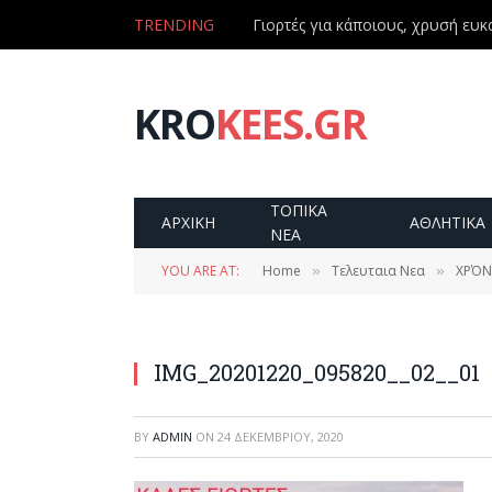
TRENDING
Γιορτές για κάποιους, χρυσή ευκα
KRO
KEES.GR
ΤΟΠΙΚΑ
ΑΡΧΙΚΗ
ΑΘΛΗΤΙΚΑ
ΝΕΑ
YOU ARE AT:
Home
Τελευταια Νεα
ΧΡΌΝΙ
»
»
IMG_20201220_095820__02__01
BY
ADMIN
ON
24 ΔΕΚΕΜΒΡΊΟΥ, 2020