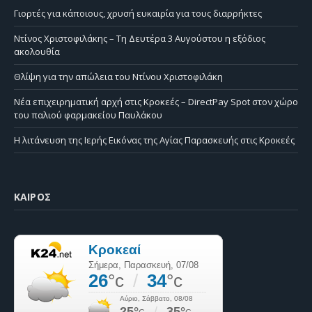
Γιορτές για κάποιους, χρυσή ευκαιρία για τους διαρρήκτες
Ντίνος Χριστοφιλάκης – Τη Δευτέρα 3 Αυγούστου η εξόδιος
ακολουθία
Θλίψη για την απώλεια του Ντίνου Χριστοφιλάκη
Νέα επιχειρηματική αρχή στις Κροκεές – DirectPay Spot στον χώρο
του παλιού φαρμακείου Παυλάκου
Η λιτάνευση της Ιερής Εικόνας της Αγίας Παρασκευής στις Κροκεές
ΚΑΙΡΌΣ