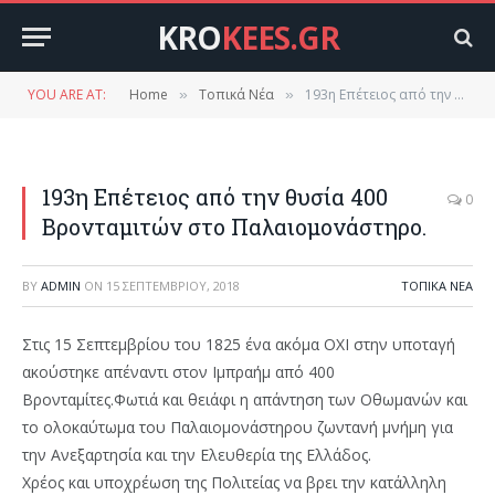
KRO
KEES.GR
YOU ARE AT:
Home
Τοπικά Νέα
193η Επέτειος από την θυσία 400 Βρονταμιτών στο Παλαιομονάστηρο.
»
»
193η Επέτειος από την θυσία 400
0
Βρονταμιτών στο Παλαιομονάστηρο.
BY
ADMIN
ON
15 ΣΕΠΤΕΜΒΡΊΟΥ, 2018
ΤΟΠΙΚΆ ΝΈΑ
Στις 15 Σεπτεμβρίου του 1825 ένα ακόμα ΟΧΙ στην υποταγή
ακούστηκε απέναντι στον Ιμπραήμ από 400
Βρονταμίτες.Φωτιά και θειάφι η απάντηση των Οθωμανών και
το ολοκαύτωμα του Παλαιομονάστηρου ζωντανή μνήμη για
την Ανεξαρτησία και την Ελευθερία της Ελλάδος.
Χρέος και υποχρέωση της Πολιτείας να βρει την κατάλληλη