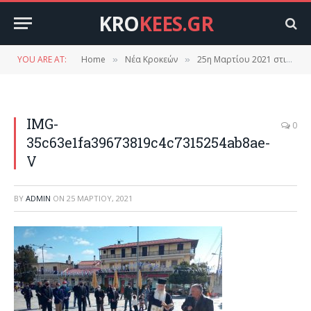
KRO
KEES.GR
YOU ARE AT:
Home
Νέα Κροκεών
25η Μαρτίου 2021 στις Κροκεές.( Φωτογραφίες, βίντεο)
»
»
IMG-
0
35c63e1fa39673819c4c7315254ab8ae-
V
BY
ADMIN
ON
25 ΜΑΡΤΊΟΥ, 2021