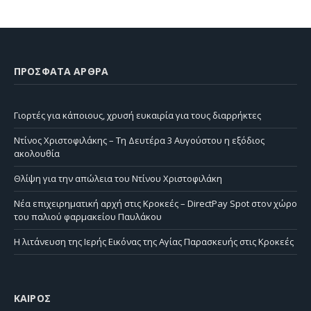
ΠΡΌΣΦΑΤΑ ΆΡΘΡΑ
Γιορτές για κάποιους, χρυσή ευκαιρία για τους διαρρήκτες
Ντίνος Χριστοφιλάκης – Τη Δευτέρα 3 Αυγούστου η εξόδιος
ακολουθία
Θλίψη για την απώλεια του Ντίνου Χριστοφιλάκη
Νέα επιχειρηματική αρχή στις Κροκεές – DirectPay Spot στον χώρο
του παλιού φαρμακείου Παυλάκου
Η λιτάνευση της Ιερής Εικόνας της Αγίας Παρασκευής στις Κροκεές
ΚΑΙΡΌΣ