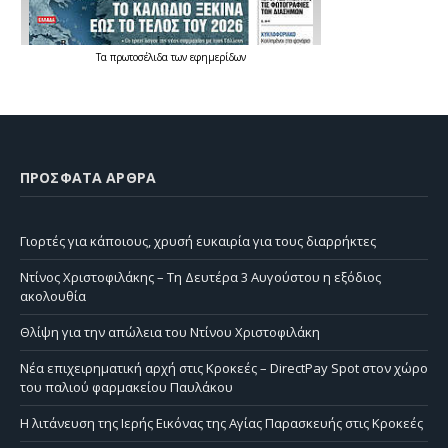
Τα
πρωτοσέλιδα
των
εφημερίδων
ΠΡΌΣΦΑΤΑ ΆΡΘΡΑ
Γιορτές για κάποιους, χρυσή ευκαιρία για τους διαρρήκτες
Ντίνος Χριστοφιλάκης – Τη Δευτέρα 3 Αυγούστου η εξόδιος
ακολουθία
Θλίψη για την απώλεια του Ντίνου Χριστοφιλάκη
Νέα επιχειρηματική αρχή στις Κροκεές – DirectPay Spot στον χώρο
του παλιού φαρμακείου Παυλάκου
Η λιτάνευση της Ιερής Εικόνας της Αγίας Παρασκευής στις Κροκεές