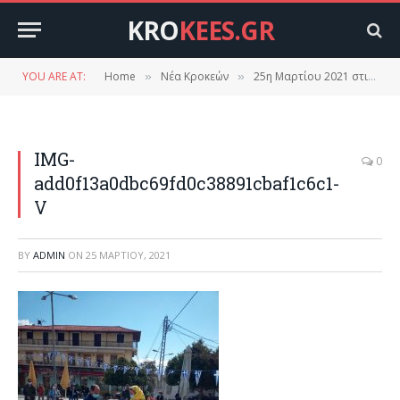
KRO
KEES.GR
YOU ARE AT:
Home
Νέα Κροκεών
25η Μαρτίου 2021 στις Κροκεές.( Φωτογραφίες, βίντεο)
»
»
IMG-
0
add0f13a0dbc69fd0c38891cbaf1c6c1-
V
BY
ADMIN
ON
25 ΜΑΡΤΊΟΥ, 2021