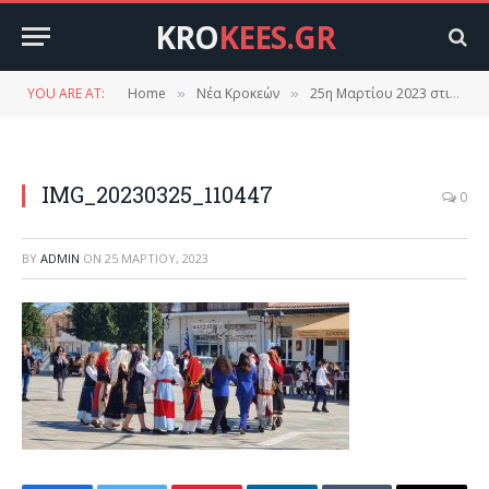
KRO
KEES.GR
YOU ARE AT:
Home
Νέα Κροκεών
25η Μαρτίου 2023 στις Κροκεές
»
»
IMG_20230325_110447
0
BY
ADMIN
ON
25 ΜΑΡΤΊΟΥ, 2023