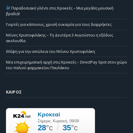
Παραδοσιακό γλέντι στις Κροκεές – Μια μεγάλη μουσική
βραδιά!
Γιορτές για κάποιους, χρυσή ευκαιρία για τους διαρρήκτες
Ντίνος Χριστοφιλάκης – Τη Δευτέρα 3 Αυγούστου η εξόδιος
ακολουθία
Θλίψη για την απώλεια του Ντίνου Χριστοφιλάκη
Νέα επιχειρηματική αρχή στις Κροκεές – DirectPay Spot στον χώρο
του παλιού φαρμακείου Παυλάκου
ΚΑΙΡΌΣ