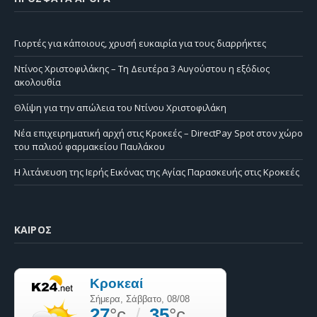
Γιορτές για κάποιους, χρυσή ευκαιρία για τους διαρρήκτες
Ντίνος Χριστοφιλάκης – Τη Δευτέρα 3 Αυγούστου η εξόδιος
ακολουθία
Θλίψη για την απώλεια του Ντίνου Χριστοφιλάκη
Νέα επιχειρηματική αρχή στις Κροκεές – DirectPay Spot στον χώρο
του παλιού φαρμακείου Παυλάκου
Η λιτάνευση της Ιερής Εικόνας της Αγίας Παρασκευής στις Κροκεές
ΚΑΙΡΌΣ