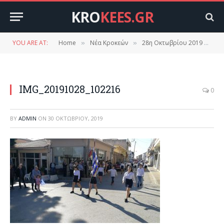
KRO
KEES.GR
YOU ARE AT:
Home
Νέα Κροκεών
28η Οκτωβρίου 2019 στις Κροκεές.(φωτό βίντεο)
»
»
IMG_20191028_102216
0
BY
ADMIN
ON
30 ΟΚΤΩΒΡΊΟΥ, 2019