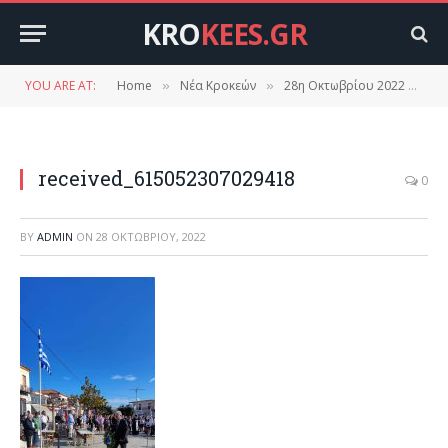
KRO
KEES.GR
YOU ARE AT:
Home
Νέα Κροκεών
28η Οκτωβρίου 2022 στις Κροκεές.
»
»
received_615052307029418
0
BY
ADMIN
ON
28 ΟΚΤΩΒΡΊΟΥ, 2022