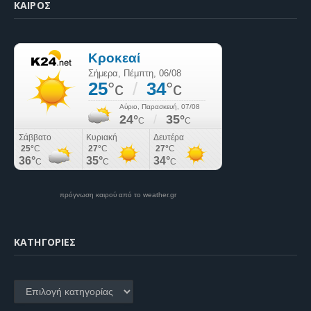
ΚΑΙΡΌΣ
πρόγνωση καιρού από το weather.gr
KΑΤΗΓΟΡΊΕΣ
Kατηγορίες