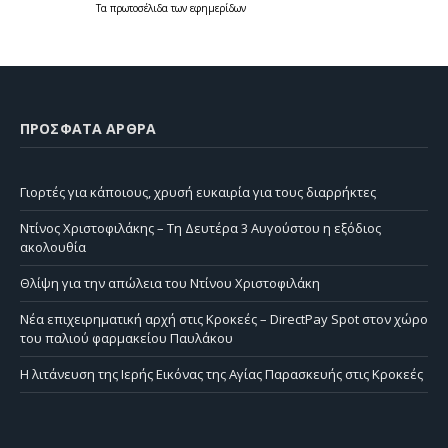
Τα
πρωτοσέλιδα
των
εφημερίδων
ΠΡΌΣΦΑΤΑ ΆΡΘΡΑ
Γιορτές για κάποιους, χρυσή ευκαιρία για τους διαρρήκτες
Ντίνος Χριστοφιλάκης – Τη Δευτέρα 3 Αυγούστου η εξόδιος
ακολουθία
Θλίψη για την απώλεια του Ντίνου Χριστοφιλάκη
Νέα επιχειρηματική αρχή στις Κροκεές – DirectPay Spot στον χώρο
του παλιού φαρμακείου Παυλάκου
Η λιτάνευση της Ιερής Εικόνας της Αγίας Παρασκευής στις Κροκεές