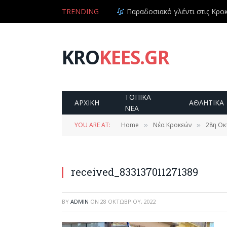
TRENDING
Παραδοσιακό γλέντι στις Κροκε
KRO
KEES.GR
ΤΟΠΙΚΑ
ΑΡΧΙΚΗ
ΑΘΛΗΤΙΚΑ
ΝΕΑ
YOU ARE AT:
Home
Νέα Κροκεών
28η Οκ
»
»
received_833137011271389
BY
ADMIN
ON
28 ΟΚΤΩΒΡΊΟΥ, 2022