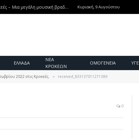
Κυριακή, 9 Αυγούστου
ές – Μια μεγάλη μουσική βραδιά!
ΝΕΑ
ΕΛΛΑΔΑ
ΟΜΟΓΕΝΕΙΑ
ΥΓΕ
ΚΡΟΚΕΩΝ
τωβρίου 2022 στις Κροκεές.
received_833137011271389
»
0