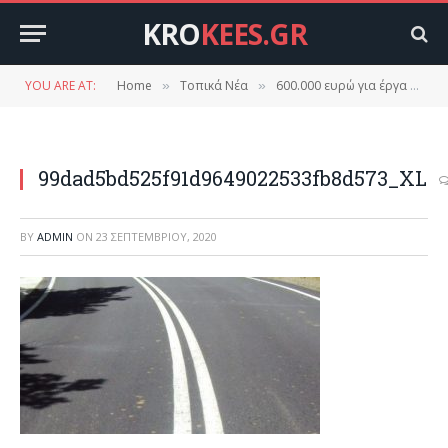
KRO
KEES.GR
YOU ARE AT:
Home
Τοπικά Νέα
600.000 ευρώ για έργα στο οδικό δίκτυο της Λακωνίας
»
»
99dad5bd525f91d9649022533fb8d573_XL
BY
ADMIN
ON
23 ΣΕΠΤΕΜΒΡΊΟΥ, 2020