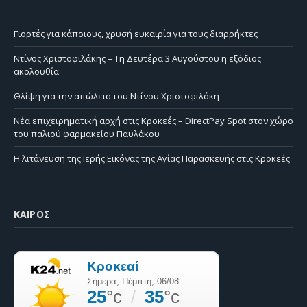
Γιορτές για κάποιους, χρυσή ευκαιρία για τους διαρρήκτες
Ντίνος Χριστοφιλάκης – Τη Δευτέρα 3 Αυγούστου η εξόδιος
ακολουθία
Θλίψη για την απώλεια του Ντίνου Χριστοφιλάκη
Νέα επιχειρηματική αρχή στις Κροκεές – DirectPay Spot στον χώρο
του παλιού φαρμακείου Παυλάκου
Η λιτάνευση της Ιερής Εικόνας της Αγίας Παρασκευής στις Κροκεές
ΚΑΙΡΌΣ