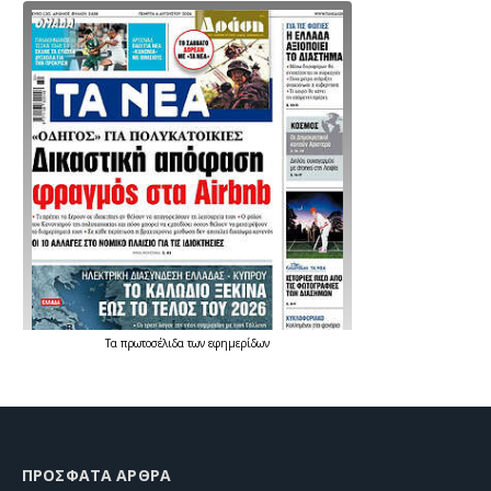
Τα
πρωτοσέλιδα
των
εφημερίδων
ΠΡΌΣΦΑΤΑ ΆΡΘΡΑ