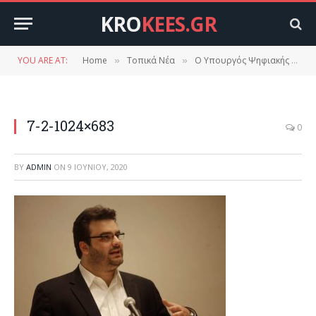
KRO
KEES.GR
YOU ARE AT:
Home
Τοπικά Νέα
O Υπουργός Ψηφιακής Διακυβέρνησης Κυριάκος Πιερρακάκης την Παρασκευή στη Σπάρτη.
»
»
7-2-1024×683
0
BY
ADMIN
ON
9 ΙΟΥΝΊΟΥ, 2020