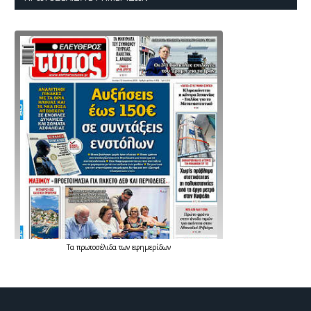
Τα
πρωτοσέλιδα
των
εφημερίδων