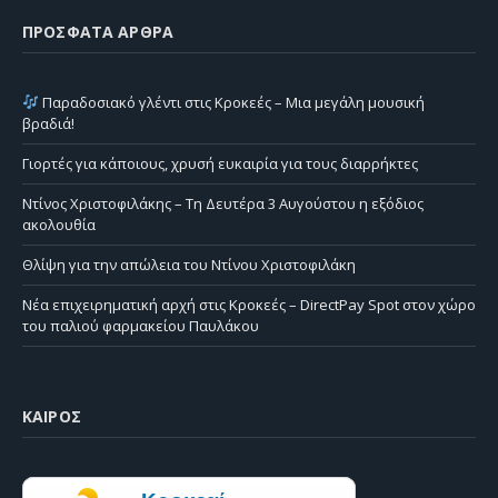
ΠΡΌΣΦΑΤΑ ΆΡΘΡΑ
Παραδοσιακό γλέντι στις Κροκεές – Μια μεγάλη μουσική
βραδιά!
Γιορτές για κάποιους, χρυσή ευκαιρία για τους διαρρήκτες
Ντίνος Χριστοφιλάκης – Τη Δευτέρα 3 Αυγούστου η εξόδιος
ακολουθία
Θλίψη για την απώλεια του Ντίνου Χριστοφιλάκη
Νέα επιχειρηματική αρχή στις Κροκεές – DirectPay Spot στον χώρο
του παλιού φαρμακείου Παυλάκου
ΚΑΙΡΌΣ