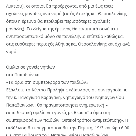
Λυκείου), οι οποίοι θα προέρχονται από μία έως τρεις
σχολικές μονάδες ανά νομό (εκτός Αττικής και Θεσσαλονίκης
όπου η έρευνα θα περιλάβει περισσότερες σχολικές
μονάδες). Το δείγμα της έρευνας θα είναι κατά συνέπεια
αντιπροσωπευτικό μόνο σε πανελλήνιο επίπεδο καθώς και
στις ευρύτερες περιοχές Αθήνας και Θεσσαλονίκης και όχι ανά
νομό.
Ομιλία σε γονείς νηπίων
στα Παπαδιάνικα
«Τα όρια στη συμπεριφορά των παιδιών»
Εξάλλου, το Κέντρο Πρόληψης «Δίαυλος», σε συνεργασία με
την κ. Παναγιώτα Καραγάνη, νηπιαγωγό του Νηπιαγωγείου
Παπαδιανίκων, θα πραγματοποιήσει ενημερωτική –
εκπαιδευτική ομιλία για γονείς με θέμα «Τα όρια στη
συμπεριφορά των παιδιών. Θετικοί τρόποι αντιμετώπισης». Η
εκδήλωση θα πραγματοποιηθεί την Πέμπτη, 19/3 και ώρα 6.00
μμ, στην αίθουσα του Νηπιαγωγείου Παπαδιανίκων.