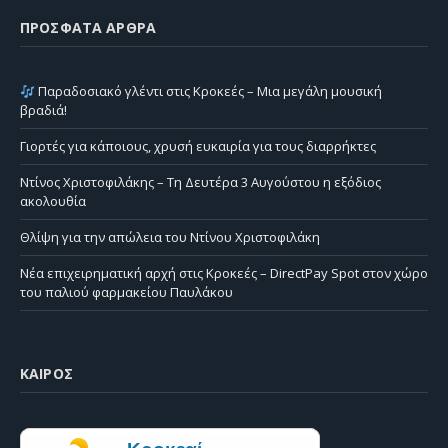
ΠΡΌΣΦΑΤΑ ΆΡΘΡΑ
Παραδοσιακό γλέντι στις Κροκεές – Μια μεγάλη μουσική
βραδιά!
Γιορτές για κάποιους, χρυσή ευκαιρία για τους διαρρήκτες
Ντίνος Χριστοφιλάκης – Τη Δευτέρα 3 Αυγούστου η εξόδιος
ακολουθία
Θλίψη για την απώλεια του Ντίνου Χριστοφιλάκη
Νέα επιχειρηματική αρχή στις Κροκεές – DirectPay Spot στον χώρο
του παλιού φαρμακείου Παυλάκου
ΚΑΙΡΌΣ