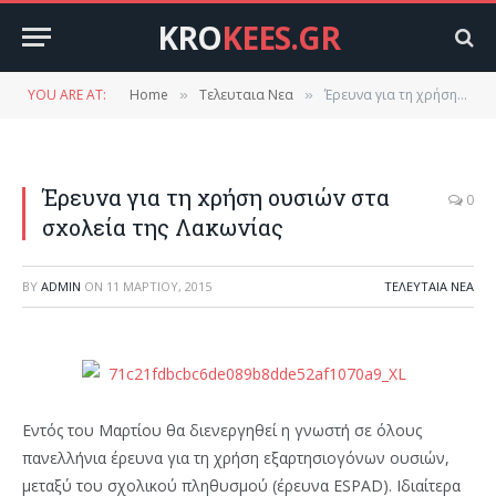
KRO
KEES.GR
YOU ARE AT:
Home
Τελευταια Νεα
Έρευνα για τη χρήση ουσιών στα σχολεία της Λακωνίας
»
»
Έρευνα για τη χρήση ουσιών στα
0
σχολεία της Λακωνίας
BY
ADMIN
ON
11 ΜΑΡΤΊΟΥ, 2015
ΤΕΛΕΥΤΑΙΑ ΝΕΑ
Εντός του Μαρτίου θα διενεργηθεί η γνωστή σε όλους
πανελλήνια έρευνα για τη χρήση εξαρτησιογόνων ουσιών,
μεταξύ του σχολικού πληθυσμού (έρευνα ESPAD). Ιδιαίτερα