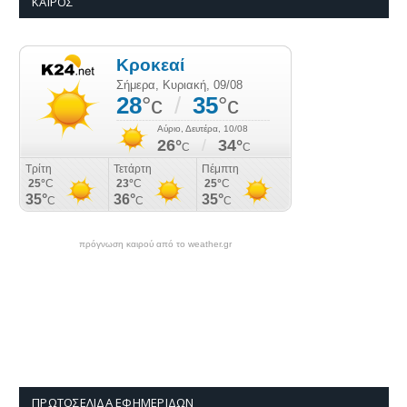
ΚΑΙΡΌΣ
πρόγνωση καιρού από το weather.gr
ΠΡΩΤΟΣΈΛΙΔΑ ΕΦΗΜΕΡΊΔΩΝ