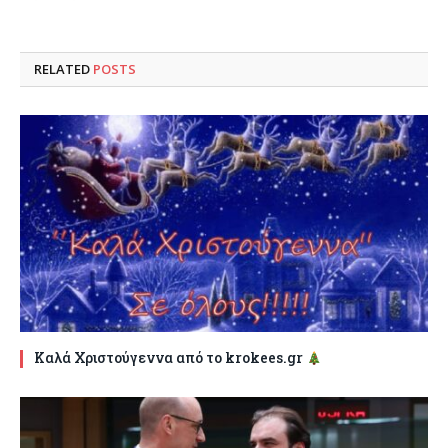
RELATED
POSTS
Καλά Χριστούγεννα από το krokees.gr