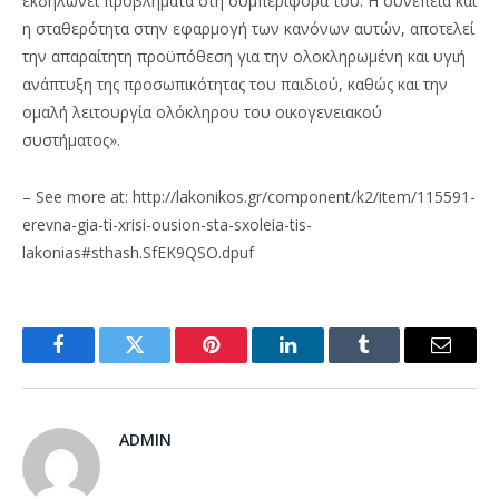
εκδηλώνει προβλήματα στη συμπεριφορά του. Η συνέπεια και
η σταθερότητα στην εφαρμογή των κανόνων αυτών, αποτελεί
την απαραίτητη προϋπόθεση για την ολοκληρωμένη και υγιή
ανάπτυξη της προσωπικότητας του παιδιού, καθώς και την
ομαλή λειτουργία ολόκληρου του οικογενειακού
συστήματος».
– See more at: http://lakonikos.gr/component/k2/item/115591-
erevna-gia-ti-xrisi-ousion-sta-sxoleia-tis-
lakonias#sthash.SfEK9QSO.dpuf
Facebook
Twitter
Pinterest
LinkedIn
Tumblr
Email
ADMIN