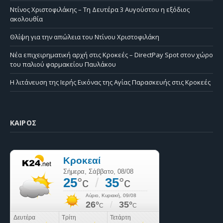
Ντίνος Χριστοφιλάκης – Τη Δευτέρα 3 Αυγούστου η εξόδιος
ακολουθία
Θλίψη για την απώλεια του Ντίνου Χριστοφιλάκη
Νέα επιχειρηματική αρχή στις Κροκεές – DirectPay Spot στον χώρο
του παλιού φαρμακείου Παυλάκου
Η λιτάνευση της Ιερής Εικόνας της Αγίας Παρασκευής στις Κροκεές
ΚΑΙΡΌΣ