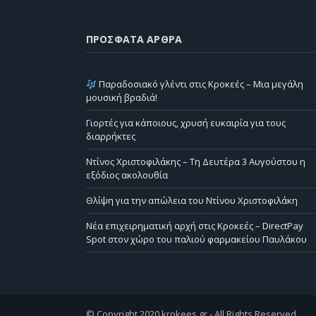
ΠΡΌΣΦΑΤΑ ΆΡΘΡΑ
Παραδοσιακό γλέντι στις Κροκεές – Μια μεγάλη
μουσική βραδιά!
Γιορτές για κάποιους, χρυσή ευκαιρία για τους
διαρρήκτες
Ντίνος Χριστοφιλάκης – Τη Δευτέρα 3 Αυγούστου η
εξόδιος ακολουθία
Θλίψη για την απώλεια του Ντίνου Χριστοφιλάκη
Νέα επιχειρηματική αρχή στις Κροκεές – DirectPay
Spot στον χώρο του παλιού φαρμακείου Παυλάκου
© Copyright 2020 krokees.gr - All Rights Reserved