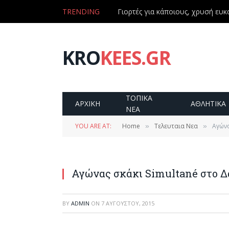
TRENDING
Γιορτές για κάποιους, χρυσή ευκα
KRO
KEES.GR
ΤΟΠΙΚΑ
ΑΡΧΙΚΗ
ΑΘΛΗΤΙΚΑ
ΝΕΑ
YOU ARE AT:
Home
Τελευταια Νεα
Αγώνα
»
»
Αγώνας σκάκι Simultané στο Δ
BY
ADMIN
ON
7 ΑΥΓΟΎΣΤΟΥ, 2015