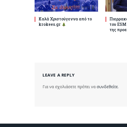
Καλά Χριστούγεννα από το
Πιερρακά
krokees.gr
του ESM
της προε
LEAVE A REPLY
Για να σχολιάσετε πρέπει να
συνδεθείτε
.