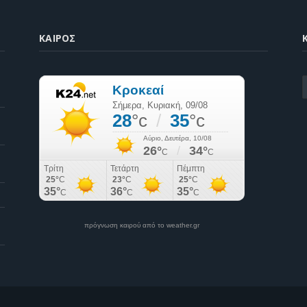
ΚΑΙΡΌΣ
K
πρόγνωση καιρού από το weather.gr