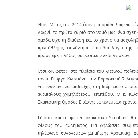
Ήταν Μάιος του 2014 όταν μiα ομάδα δαφνιωτών 
Δαφνί, το πρώτο χωριό στο νομό μας, ένα σχετ
ομάδα είχε τη διάθεση και το χρόνο να ασχοληθ
πρωτάθλημα, συνάντησε εμπόδια λόγω της κα
προσφέρει πλήθος σκακιστικών εκδηλώσεων.
Έτσι και φέτος, στο πλαίσιο του φετινού πολιτ
τον κ. Γιώργο Κωστιάνη, την Παρασκευή 7 Αυγού
για έναν αγώνα επίδειξης, στη διάρκεια του οπ
αντιπάλους χαμηλότερου επιπέδου. Ο κ. Κωστ
Σκακιστικής Ομάδας Σπάρτης τα τελευταία χρόνια.
Γι’ αυτό και το φετινό σκακιστικό Simultané θα
φίλους του αθλήματος. Για δηλώσεις συμμε
τηλέφωνο 6946469524 (Δημήτρης Αρριανάς). Δι