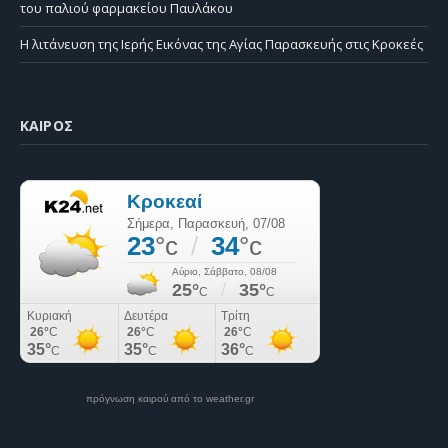
του παλιού φαρμακείου Παυλάκου
Η λιτάνευση της Ιερής Εικόνας της Αγίας Παρασκευής στις Κροκεές
ΚΑΙΡΌΣ
πρόγνωση καιρού από το weather.gr