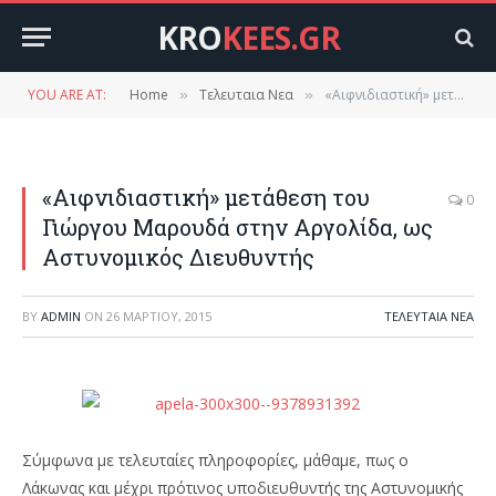
KRO
KEES.GR
YOU ARE AT:
Home
Τελευταια Νεα
«Αιφνιδιαστική» μετάθεση του Γιώργου Μαρουδά στην Αργολίδα, ως Αστυνομικός Διευθυντής
»
»
«Αιφνιδιαστική» μετάθεση του
0
Γιώργου Μαρουδά στην Αργολίδα, ως
Αστυνομικός Διευθυντής
BY
ADMIN
ON
26 ΜΑΡΤΊΟΥ, 2015
ΤΕΛΕΥΤΑΙΑ ΝΕΑ
Σύμφωνα με τελευταίες πληροφορίες, μάθαμε, πως ο
Λάκωνας και μέχρι πρότινος υποδιευθυντής της Αστυνομικής