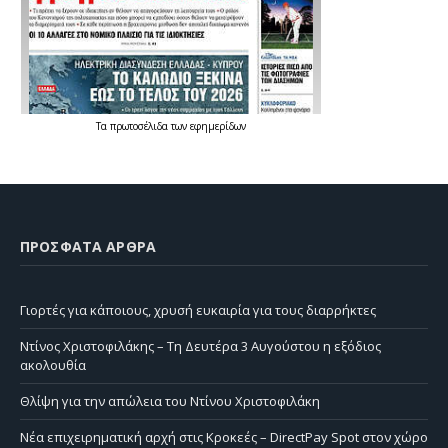
Τα
πρωτοσέλιδα
των
εφημερίδων
ΠΡΌΣΦΑΤΑ ΆΡΘΡΑ
Γιορτές για κάποιους, χρυσή ευκαιρία για τους διαρρήκτες
Ντίνος Χριστοφιλάκης – Τη Δευτέρα 3 Αυγούστου η εξόδιος
ακολουθία
Θλίψη για την απώλεια του Ντίνου Χριστοφιλάκη
Νέα επιχειρηματική αρχή στις Κροκεές – DirectPay Spot στον χώρο