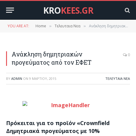
KRO
KEES.GR
YOU ARE AT:
Home
Τελευταια Νεα
Ανάκληση δημητριακών προγεύματος από τον ΕΦΕΤ
»
»
Ανάκληση δημητριακών
0
προγεύματος από τον ΕΦΕΤ
BY
ADMIN
ON
9 ΜΑΡΤΊΟΥ, 2015
ΤΕΛΕΥΤΑΙΑ ΝΕΑ
Πρόκειται για το προϊόν «Crownfield
Δημητριακά προγεύματος με 10%