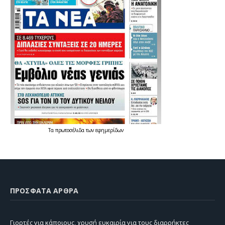
Τα
πρωτοσέλιδα
των
εφημερίδων
ΠΡΌΣΦΑΤΑ ΆΡΘΡΑ
Γιορτές για κάποιους, χρυσή ευκαιρία για τους διαρρήκτες