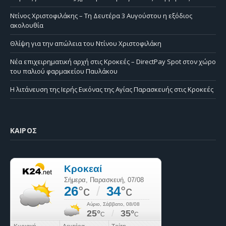
Ντίνος Χριστοφιλάκης – Τη Δευτέρα 3 Αυγούστου η εξόδιος
ακολουθία
Θλίψη για την απώλεια του Ντίνου Χριστοφιλάκη
Νέα επιχειρηματική αρχή στις Κροκεές – DirectPay Spot στον χώρο
του παλιού φαρμακείου Παυλάκου
Η λιτάνευση της Ιερής Εικόνας της Αγίας Παρασκευής στις Κροκεές
ΚΑΙΡΌΣ