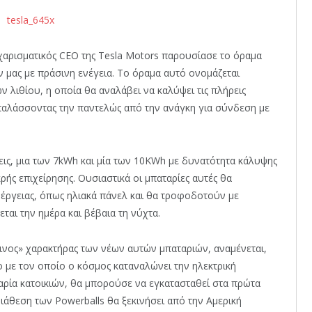
χαρισματικός CEO της Tesla Motors παρουσίασε το όραμα
 μας με πράσινη ενέγεια. Το όραμα αυτό ονομάζεται
ων λιθίου, η οποία θα αναλάβει να καλύψει τις πλήρεις
απαλάσσοντας την παντελώς από την ανάγκη για σύνδεση με
ς, μια των 7kWh και μία των 10KWh με δυνατότητα κάλυψης
ρής επιχείρησης. Ουσιαστικά οι μπαταρίες αυτές θα
νέργειας, όπως ηλιακά πάνελ και θα τροφοδοτούν με
εται την ημέρα και βέβαια τη νύχτα.
ινος» χαρακτήρας των νέων αυτών μπαταριών, αναμένεται,
 με τον οποίο ο κόσμος καταναλώνει την ηλεκτρική
αρία κατοικιών, θα μπορούσε να εγκατασταθεί στα πρώτα
 διάθεση των Powerballs θα ξεκινήσει από την Αμερική