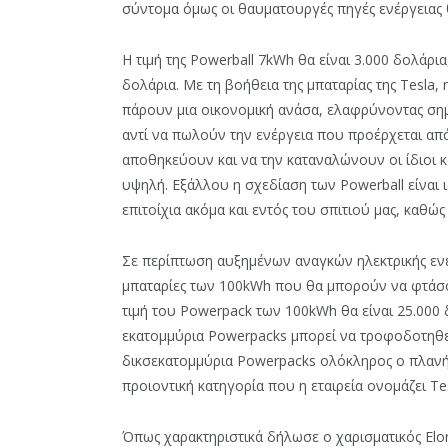
σύντομα όμως οι θαυματουργές πηγές ενέργειας 
Η τιμή της Powerball 7kWh θα είναι 3.000 δολάρι
δολάρια. Με τη βοήθεια της μπαταρίας της Tesla,
πάρουν μια οικονομική ανάσα, ελαφρύνοντας σημ
αντί να πωλούν την ενέργεια που προέρχεται από
αποθηκεύουν και να την καταναλώνουν οι ίδιοι και
υψηλή. Εξάλλου η σχεδίαση των Powerball είναι
επιτοίχια ακόμα και εντός του σπιτιού μας, καθώ
Σε περίπτωση αυξημένων αναγκών ηλεκτρικής ενέ
μπαταρίες των 100kWh που θα μπορούν να φτάσ
τιμή του Powerpack των 100kWh θα είναι 25.000 
εκατομμύρια Powerpacks μπορεί να τροφοδοτηθεί
δικσεκατομμύρια Powerpacks ολόκληρος ο πλανήτ
προιοντική κατηγορία που η εταιρεία ονομάζει Te
Όπως χαρακτηριστικά δήλωσε ο χαρισματικός Elo