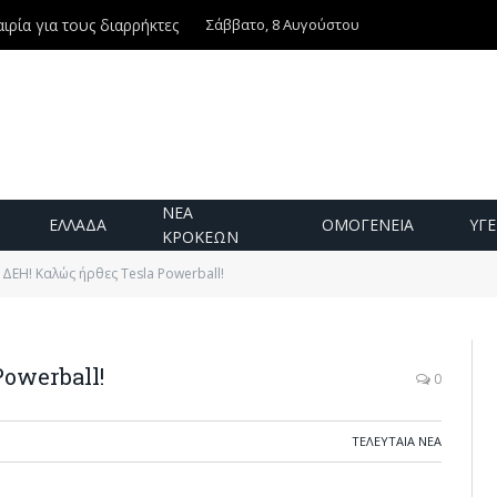
Σάββατο, 8 Αυγούστου
ιρία για τους διαρρήκτες
ΝΕΑ
ΕΛΛΑΔΑ
ΟΜΟΓΕΝΕΙΑ
ΥΓΕ
ΚΡΟΚΕΩΝ
 ΔΕΗ! Καλώς ήρθες Tesla Powerball!
Powerball!
0
ΤΕΛΕΥΤΑΙΑ ΝΕΑ