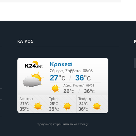
ΚΑΙΡΌΣ
K
πρόγνωση καιρού από το weather.gr