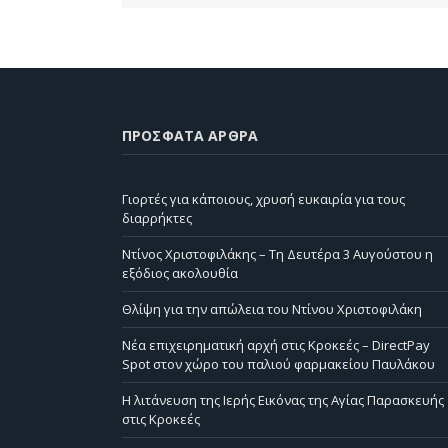
ΠΡΌΣΦΑΤΑ ΆΡΘΡΑ
Γιορτές για κάποιους, χρυσή ευκαιρία για τους
διαρρήκτες
Ντίνος Χριστοφιλάκης – Τη Δευτέρα 3 Αυγούστου η
εξόδιος ακολουθία
Θλίψη για την απώλεια του Ντίνου Χριστοφιλάκη
Νέα επιχειρηματική αρχή στις Κροκεές – DirectPay
Spot στον χώρο του παλιού φαρμακείου Παυλάκου
Η λιτάνευση της Ιερής Εικόνας της Αγίας Παρασκευής
στις Κροκεές