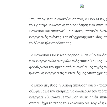
Στην προχθεσινή ανακοίνωση του, o Elon Musk, 
του για την μελλοντική τροφοδότηση των σπιτιών
Powerball και αποτελεί μια οικιακή μπαταρία ιόντ
ενεργειακές ανάγκες μιας σύγχρονης κατοικίας, 
το δίκτυο ηλεκτροδότησης.
Τα Powerballs θα κυκλοφορήσουν σε δύο εκδόσει
των ενεργειακών αναγκών ενός σπιτιού ή μιας μικ
φορτίζονται την ημέρα από ανανεώσιμες πηγές ε
ηλεκτρική ενέργεια τις συσκευές μας όποτε χρειάζ
Το μικρό μέγεθος, η υψηλή απόδοση και ο «πράσ
σύμφωνα με την εταιρεία, να αλλάξουν τον τρόπο
ενέργεια. Σύμφωνα με τον Elon Musk, η νέα μπατ
σπίτια μέχρι το τέλος του καλοκαιριού. Αρχικά η