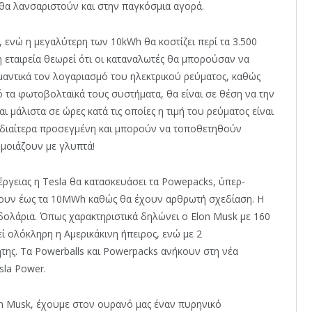
θα λανσαριστούν και στην παγκόσμια αγορά.
α, ενώ η μεγαλύτερη των 10kWh θα κοστίζει περί τα 3.500
 η εταιρεία θεωρεί ότι οι καταναλωτές θα μπορούσαν να
αντικά τον λογαριασμό του ηλεκτρικού ρεύματος, καθώς
 τα φωτοβολταϊκά τους συστήματα, θα είναι σε θέση να την
 μάλιστα σε ώρες κατά τις οποίες η τιμή του ρεύματος είναι
 ιδιαίτερα προσεγμένη και μπορούν να τοποθετηθούν
ς μοιάζουν με γλυπτά!
ργειας η Tesla θα κατασκευάσει τα Powepacks, ύπερ-
ουν έως τα 10MWh καθώς θα έχουν αρθρωτή σχεδίαση. Η
δολάρια. Όπως χαρακτηριστικά δηλώνει ο Elon Musk με 160
 ολόκληρη η Αμερικάκινη ήπειρος, ενώ με 2
ης. Τα Powerballs και Powerpacks ανήκουν στη νέα
sla Power.
n Musk, έχουμε στον ουρανό μας έναν πυρηνικό