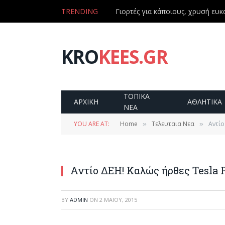
TRENDING
Γιορτές για κάποιους, χρυσή ευκα
KRO
KEES.GR
ΤΟΠΙΚΑ
ΑΡΧΙΚΗ
ΑΘΛΗΤΙΚΑ
ΝΕΑ
YOU ARE AT:
Home
Τελευταια Νεα
Αντίο
»
»
Αντίο ΔΕΗ! Καλώς ήρθες Tesla 
BY
ADMIN
ON
2 ΜΑΪ́ΟΥ, 2015