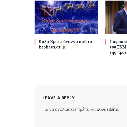
Καλά Χριστούγεννα από το
Πιερρακά
krokees.gr
του ESM
της προε
LEAVE A REPLY
Για να σχολιάσετε πρέπει να
συνδεθείτε
.