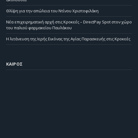
Θλίψη για την απώλεια του Ντίνου Χριστοφιλάκη
Νέα επιχειρηματική αρχή στις Κροκεές – DirectPay Spot στον χώρο
του παλιού φαρμακείου Παυλάκου
Η λιτάνευση της Ιερής Εικόνας της Αγίας Παρασκευής στις Κροκεές
ΚΑΙΡΌΣ