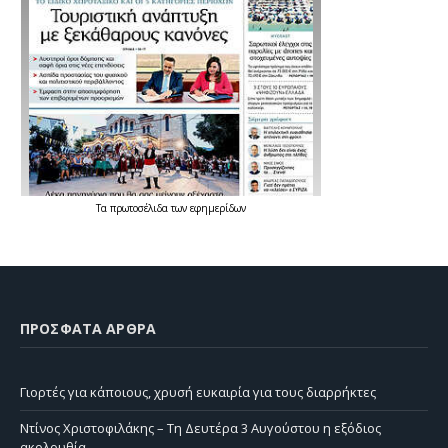
Τα
πρωτοσέλιδα
των
εφημερίδων
ΠΡΌΣΦΑΤΑ ΆΡΘΡΑ
Γιορτές για κάποιους, χρυσή ευκαιρία για τους διαρρήκτες
Ντίνος Χριστοφιλάκης – Τη Δευτέρα 3 Αυγούστου η εξόδιος
ακολουθία