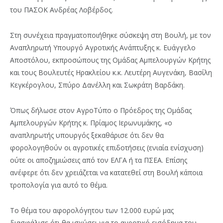
του ΠΑΣΟΚ Ανδρέας Λοβέρδος.
Στη συνέχεια πραγματοποιήθηκε σύσκεψη στη Βουλή, με τον
Αναπληρωτή Υπουργό Αγροτικής Ανάπτυξης κ. Ευάγγελο
Αποστόλου, εκπροσώπους της Ομάδας Αμπελουργών Κρήτης
και τους Βουλευτές Ηρακλείου κ.κ. Λευτέρη Αυγενάκη, Βασίλη
Κεγκέρογλου, Σπύρο Δανέλλη και Σωκράτη Βαρδάκη.
Όπως δήλωσε στον ΑγροΤύπο ο Πρόεδρος της Ομάδας
Αμπελουργών Κρήτης κ. Πρίαμος Ιερωνυμάκης, «ο
αναπληρωτής υπουργός ξεκαθάρισε ότι δεν θα
φορολογηθούν οι αγροτικές επιδοτήσεις (ενιαία ενίσχυση)
ούτε οι αποζημιώσεις από τον ΕΛΓΑ ή τα ΠΣΕΑ. Επίσης
ανέφερε ότι δεν χρειάζεται να κατατεθεί στη Βουλή κάποια
τροπολογία για αυτό το θέμα.
Το θέμα του αφορολόγητου των 12.000 ευρώ μας
διασφάλισε ότι θα ισχύσει για το αγροτικό εισόδημα του