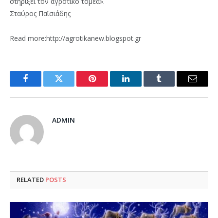
στηρίξει τον αγροτικό τομέα».
Σταύρος Παϊσιάδης
Read more:http://agrotikanew.blogspot.gr
Facebook
Twitter
Pinterest
LinkedIn
Tumblr
Email
ADMIN
RELATED
POSTS