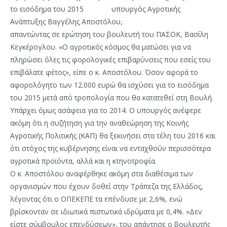
υπουργός Αγροτικής
Ανάπτυξης Βαγγέλης Αποστόλου,
απαντώντας σε ερώτηση του βουλευτή του ΠΑΣΟΚ, Βασίλη
Κεγκέρογλου. «Ο αγροτικός κόσμος θα ματώσει για να
πληρώσει όλες τις φορολογικές επιβαρύνσεις που εσείς του
επιβάλατε φέτος», είπε ο κ. Αποστόλου.
Όσον αφορά το
αφορολόγητο των 12.000 ευρώ θα ισχύσει για το εισόδημα
του 2015 μετά από τροπολογία που θα κατατεθεί στη Βουλή.
Υπάρχει όμως ασάφεια για το 2014. Ο υπουργός ανέφερε
ακόμη ότι η συζήτηση για την αναθεώρηση της Κοινής
Αγροτικής Πολιτικής (ΚΑΠ) θα ξεκινήσει στα τέλη του 2016 και
ότι στόχος της κυβέρνησης είναι να ενταχθούν περισσότερα
αγροτικά προϊόντα, αλλά και η κτηνοτροφία.
Ο κ. Αποστόλου αναφέρθηκε ακόμη στα διαθέσιμα των
οργανισμών που έχουν δοθεί στην Τράπεζα της Ελλάδος,
λέγοντας ότι ο ΟΠΕΚΕΠΕ τα επένδυσε με 2,6%, ενώ
βρίσκονταν σε ιδιωτικά πιστωτικά ιδρύματα με 0,4%. «Δεν
είστε σύμβουλος επενδύσεων», του απάντησε ο βουλευτής